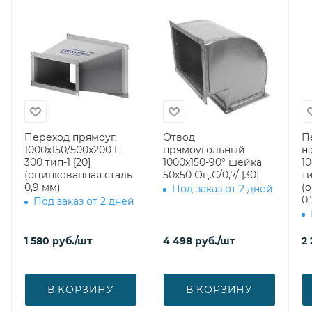
Переход прямоуг.
Отвод
П
1000х150/500х200 L-
прямоугольный
н
300 тип-1 [20]
1000х150-90° шейка
10
(оцинкованная сталь
50х50 Оц.С/0,7/ [30]
ти
0,9 мм)
(
Под заказ от 2 дней
0,
Под заказ от 2 дней
1 580
руб.
/шт
4 498
руб.
/шт
2
В КОРЗИНУ
В КОРЗИНУ