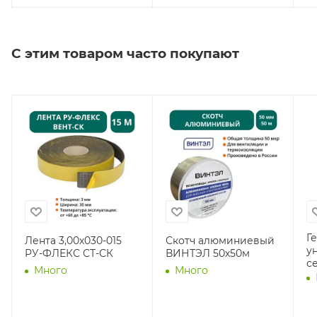
С этим товаром часто покупают
Г
Лента 3,00х030-015
Скотч алюминиевый
у
РУ-ФЛЕКС СТ-СК
ВИНТЭЛ 50х50м
с
Много
Много