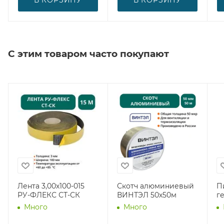
С этим товаром часто покупают
Лента 3,00х100-015
Скотч алюминиевый
П
РУ-ФЛЕКС СТ-СК
ВИНТЭЛ 50х50м
г
Много
Много