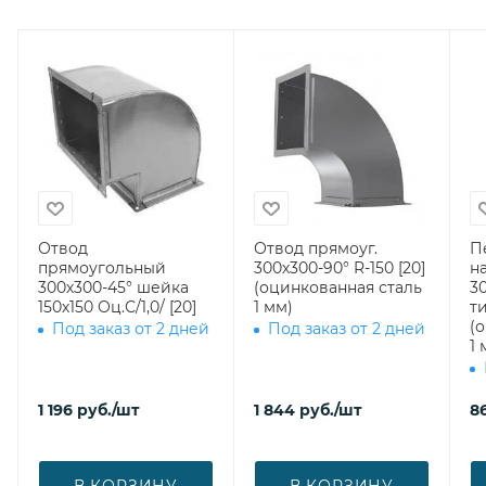
Отвод
Отвод прямоуг.
П
прямоугольный
300х300-90° R-150 [20]
н
300х300-45° шейка
(оцинкованная сталь
3
150х150 Оц.С/1,0/ [20]
1 мм)
ти
(
Под заказ от 2 дней
Под заказ от 2 дней
1 
1 196
руб.
/шт
1 844
руб.
/шт
8
В КОРЗИНУ
В КОРЗИНУ