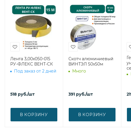
Г
Лента 3,00х050-015
Скотч алюминиевый
у
РУ-ФЛЕКС ВЕНТ-СК
ВИНТЭЛ 50х50м
с
Под заказ от 2 дней
Много
518
руб.
/шт
391
руб.
/шт
21
В КОРЗИНУ
В КОРЗИНУ