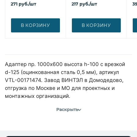
271
руб.
/шт
217
руб.
/шт
39
В КОРЗИНУ
В КОРЗИНУ
Адаптер пр. 1000х600 высота h-100 с врезкой
d-125 (оцинкованная сталь 0,5 мм), артикул
VTL-00171474. Завод ВИНТЭЛ в Домодедово,
отгрузка по Москве и МО для проектных и
монтажных организаций.
Раскрыть