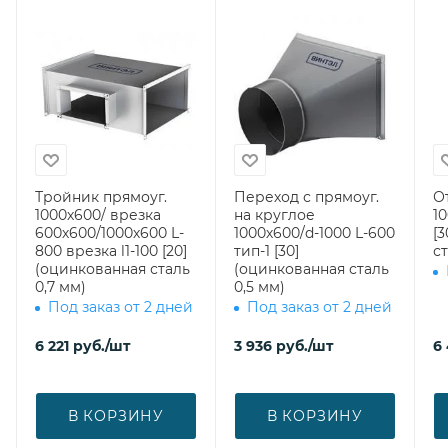
Тройник прямоуг.
Переход с прямоуг.
О
1000х600/ врезка
на круглое
10
600х600/1000х600 L-
1000х600/d-1000 L-600
[
800 врезка l1-100 [20]
тип-1 [30]
ст
(оцинкованная сталь
(оцинкованная сталь
0,7 мм)
0,5 мм)
Под заказ от 2 дней
Под заказ от 2 дней
6 221
руб.
/шт
3 936
руб.
/шт
6
В КОРЗИНУ
В КОРЗИНУ