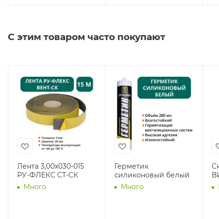
С этим товаром часто покупают
Лента 3,00х030-015
Герметик
С
РУ-ФЛЕКС СТ-СК
силиконовый белый
В
Много
Много