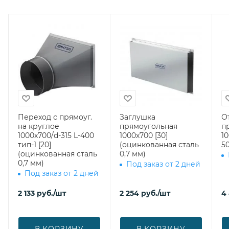
Переход с прямоуг.
Заглушка
О
на круглое
прямоугольная
п
1000х700/d-315 L-400
1000х700 [30]
1
тип-1 [20]
(оцинкованная сталь
50
(оцинкованная сталь
0,7 мм)
0,7 мм)
Под заказ от 2 дней
Под заказ от 2 дней
2 133
руб.
/шт
2 254
руб.
/шт
4
В КОРЗИНУ
В КОРЗИНУ