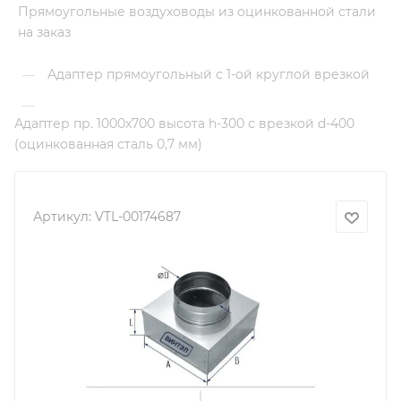
Прямоугольные воздуховоды из оцинкованной стали
на заказ
Адаптер прямоугольный с 1-ой круглой врезкой
—
—
Адаптер пр. 1000х700 высота h-300 с врезкой d-400
(оцинкованная сталь 0,7 мм)
Артикул:
VTL-00174687