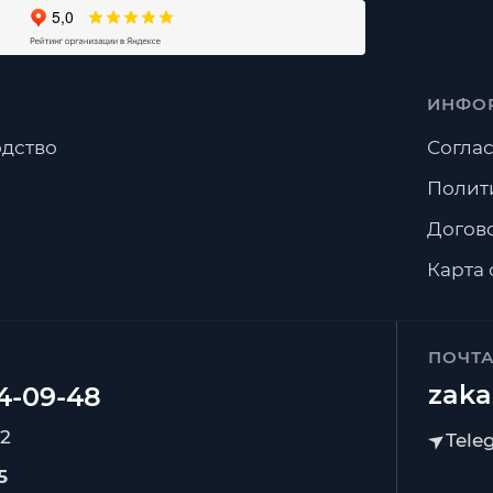
ИНФО
дство
Соглас
Полит
Догов
Карта 
ПОЧТ
zaka
92
5