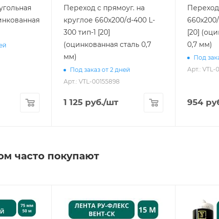
угольная
Переход с прямоуг. на
Переход
цинкованная
круглое 660х200/d-400 L-
660х200/
300 тип-1 [20]
[20] (оц
(оцинкованная сталь 0,7
0,7 мм)
ней
мм)
Под зака
Арт.: VTL-
Под заказ от 2 дней
Арт.: VTL-00155898
1 125
руб.
/шт
954
руб
ом часто покупают