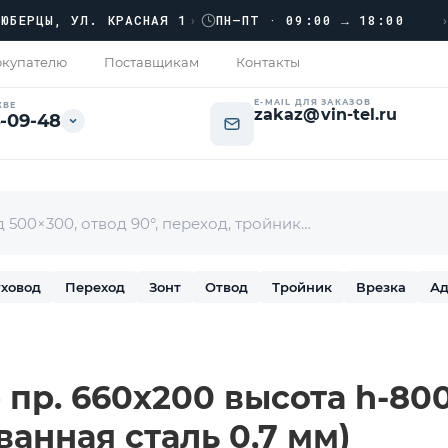
›››
ЦЫ, УЛ. КРАСНАЯ 1
›
ПН–ПТ · 09:00 → 18:00
купателю
Поставщикам
Контакты
E-MAIL ДЛЯ ЗАКАЗОВ
КВЕ
zakaz@vin-tel.ru
-09-48
ховод
Переход
Зонт
Отвод
Тройник
Врезка
Ад
пр. 660х200 высота h-800
ванная сталь 0,7 мм)