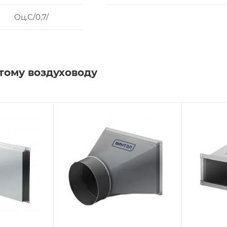
Оц.С/0,7/
тому воздуховоду