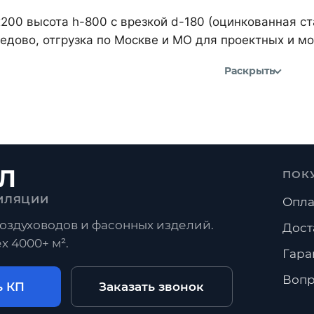
200 высота h-800 с врезкой d-180 (оцинкованная ст
дово, отгрузка по Москве и МО для проектных и м
Раскрыть
Л
ПОК
ИЛЯЦИИ
Опла
оздуховодов и фасонных изделий.
Дост
х 4000+ м².
Гара
Вопр
ь КП
Заказать звонок