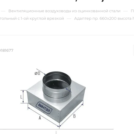
—
—
Вентиляционные воздуховоды из оцинкованной стали
П
—
ольный с 1-ой круглой врезкой
Адаптер пр. 660х200 высота h
0181677