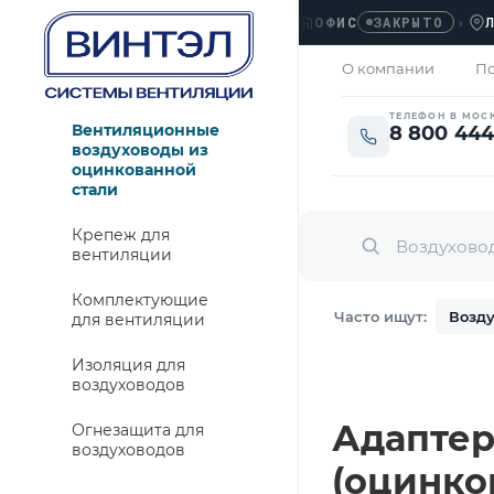
ОФИС
›
ЛЮБЕР
ЗАКРЫТО
О компании
По
ТЕЛЕФОН В МОС
Вентиляционные
8 800 444
воздуховоды из
оцинкованной
стали
Крепеж для
вентиляции
Комплектующие
Часто ищут:
Возду
для вентиляции
Изоляция для
воздуховодов
Адаптер 
Огнезащита для
воздуховодов
(оцинко