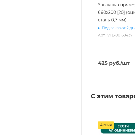
Заглушка прямо
660х200 [20] (о
сталь 0,7 мм)
Под заказ от 2 д
Арт.: VTL-00168437
425
руб.
/шт
С этим товар
Акция