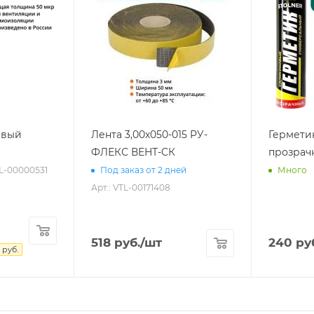
евый
Лента 3,00х050-015 РУ-
Гермети
ФЛЕКС ВЕНТ-СК
прозрач
TL-00000531
Под заказ от 2 дней
Много
Арт.: VTL-00171408
518
руб.
/шт
240
ру
руб.