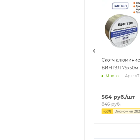
Скотч алюмини
ВИНТЭЛ 75х50м
Арт.: V
Много
564
руб.
/шт
846
руб.
-
33
%
Экономия
282