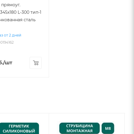
 прямоуг.
345х180 L-300 тип-1
инкованная сталь
з от 2 дней
00194162
.
/шт