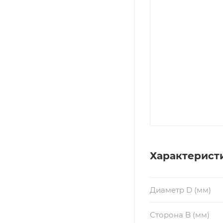
Характерист
Диаметр D (мм)
Сторона B (мм)