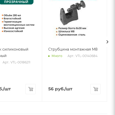
к силиконовый
Струбцина монтажная М8
ный
Арт.: VTL-00140684
Много
Арт.: VTL-00186211
б.
/шт
56
руб.
/шт