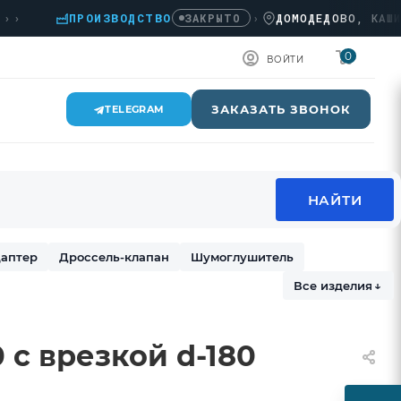
ПРОИЗВОДСТВО
›
ДОМОДЕДОВО, КАШИРСКО
ЗАКРЫТО
0
ВОЙТИ
ЗАКАЗАТЬ ЗВОНОК
TELEGRAM
аптер
Дроссель-клапан
Шумоглушитель
Все изделия
↓
 с врезкой d-180