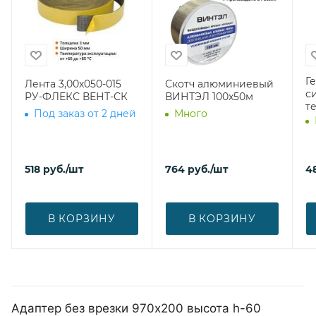
Г
Лента 3,00х050-015
Скотч алюминиевый
с
РУ-ФЛЕКС ВЕНТ-СК
ВИНТЭЛ 100х50м
т
Под заказ от 2 дней
Много
518
руб.
/шт
764
руб.
/шт
4
В КОРЗИНУ
В КОРЗИНУ
Адаптер без врезки 970х200 высота h-60