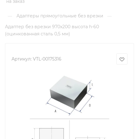
на заказ
Адаптеры прямоугольные без врезки
—
—
Адаптер без врезки 970х200 высота h-60
(оцинкованная сталь 0,5 мм)
Артикул:
VTL-00175316