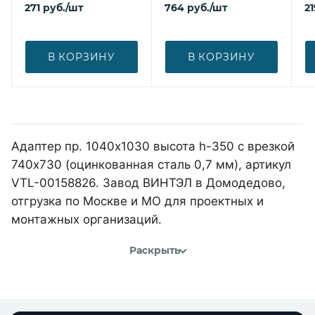
271
руб.
/шт
764
руб.
/шт
21
В КОРЗИНУ
В КОРЗИНУ
Адаптер пр. 1040х1030 высота h-350 с врезкой
740х730 (оцинкованная сталь 0,7 мм), артикул
VTL-00158826. Завод ВИНТЭЛ в Домодедово,
отгрузка по Москве и МО для проектных и
монтажных организаций.
Раскрыть