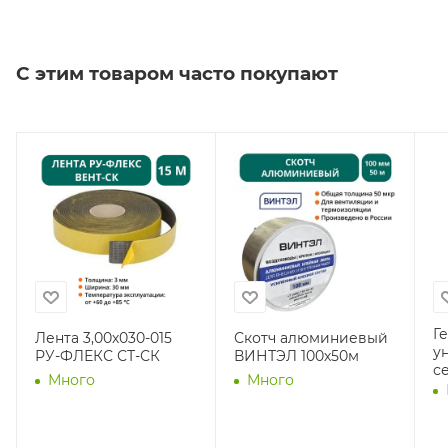
С этим товаром часто покупают
Г
Лента 3,00х030-015
Скотч алюминиевый
у
РУ-ФЛЕКС СТ-СК
ВИНТЭЛ 100х50м
с
Много
Много