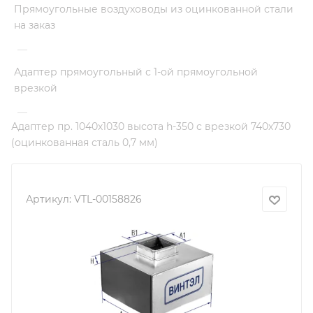
Прямоугольные воздуховоды из оцинкованной стали
на заказ
—
Адаптер прямоугольный с 1-ой прямоугольной
врезкой
—
Адаптер пр. 1040х1030 высота h-350 с врезкой 740х730
(оцинкованная сталь 0,7 мм)
Артикул:
VTL-00158826