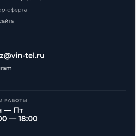
ор-оферта
сайта
А
z@vin-tel.ru
М РАБОТЫ
 — Пт
00 — 18:00