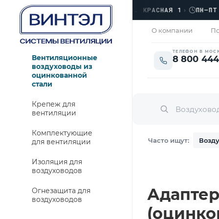
ФИС
›
ЛЮБЕРЦЫ, УЛ. КРАСНАЯ 1
›
ПН–ПТ · 0
ЗАКРЫТО
О компании
По
ТЕЛЕФОН В МОС
Вентиляционные
8 800 444
воздуховоды из
оцинкованной
стали
Крепеж для
вентиляции
Комплектующие
Часто ищут:
Возду
для вентиляции
Изоляция для
воздуховодов
Адаптер 
Огнезащита для
воздуховодов
(оцинко