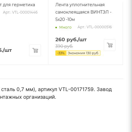
т для герметика
Лента уплотнительная
самоклеящаяся ВИНТЭЛ -
Арт.: VTL-00001446
5х20 -10м
Арт.: VTL-00000516
Много
260
руб.
/шт
390
руб.
.
/шт
-
33
%
Экономия
130
руб.
 сталь 0,7 мм), артикул VTL-00171759. Завод
онтажных организаций.