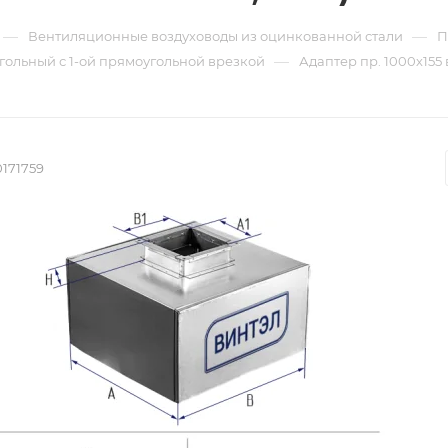
—
—
Вентиляционные воздуховоды из оцинкованной стали
П
—
гольный с 1-ой прямоугольной врезкой
Адаптер пр. 1000х155 
171759