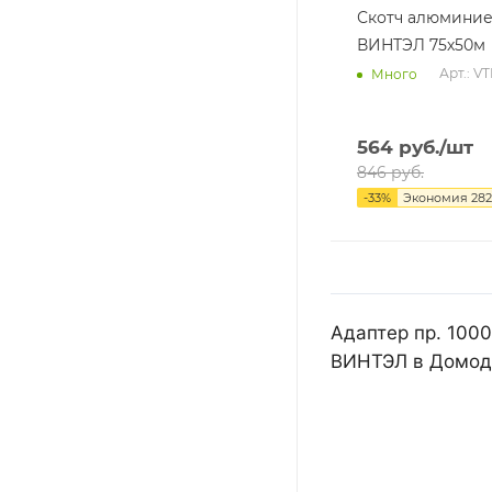
Скотч алюмини
ВИНТЭЛ 75х50м
Арт.: V
Много
564
руб.
/шт
846
руб.
-
33
%
Экономия
282
Адаптер пр. 1000
ВИНТЭЛ в Домоде