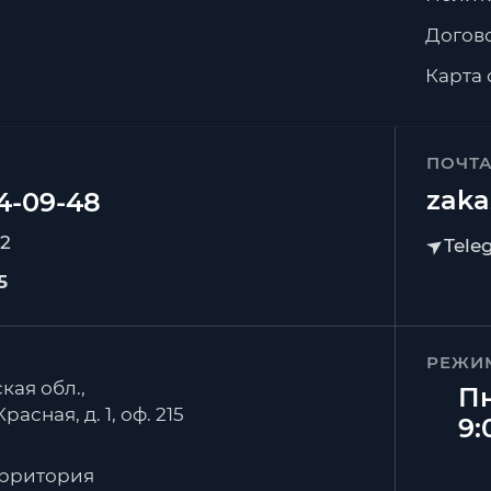
Догов
Карта 
ПОЧТ
zaka
92
5
РЕЖИ
кая обл.,
Пн
расная, д. 1, оф. 215
9:
ерритория