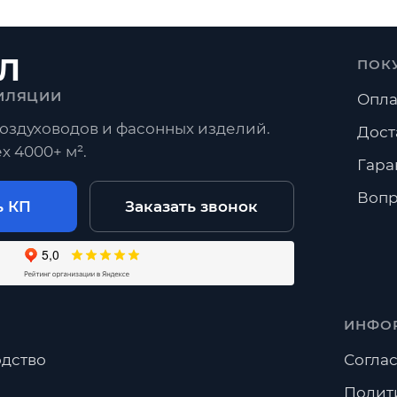
Л
ПОК
ИЛЯЦИИ
Опла
оздуховодов и фасонных изделий.
Дост
х 4000+ м².
Гара
Вопр
ь КП
Заказать звонок
ИНФО
дство
Соглас
Полит