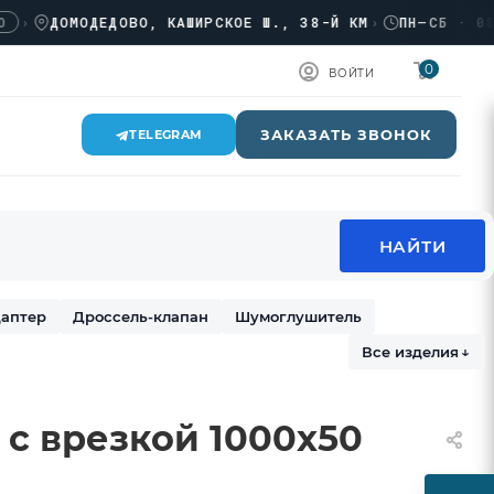
ДОМОДЕДОВО, КАШИРСКОЕ Ш., 38-Й КМ
›
ПН–СБ · 08:00
0
ВОЙТИ
ЗАКАЗАТЬ ЗВОНОК
TELEGRAM
аптер
Дроссель-клапан
Шумоглушитель
Все изделия
↓
5 с врезкой 1000х50