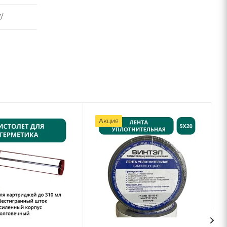
/
Акция