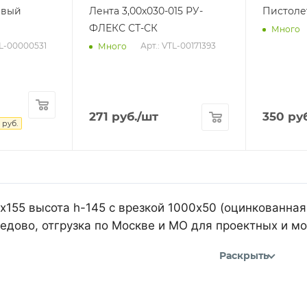
евый
Лента 3,00х030-015 РУ-
Пистоле
ФЛЕКС СТ-СК
Много
TL-00000531
Арт.: VTL-00171393
Много
271
руб.
/шт
350
руб
руб.
х155 высота h-145 с врезкой 1000х50 (оцинкованная
дово, отгрузка по Москве и МО для проектных и м
Раскрыть