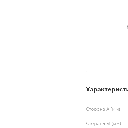
Характерист
Сторона А (мм)
Сторона a1 (мм)