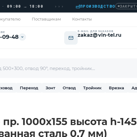
›››
9:00 → 18:00
ПРОИЗВОДСТВО
›
ЗАКРЫТО
купателю
Поставщикам
Контакты
E-MAIL ДЛЯ ЗАКАЗОВ
КВЕ
zakaz@vin-tel.ru
-09-48
ховод
Переход
Зонт
Отвод
Тройник
Врезка
Ад
пр. 1000х155 высота h-14
ванная сталь 0,7 мм)