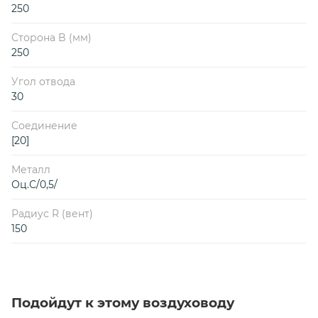
250
Сторона B (мм)
250
Угол отвода
30
Соединение
[20]
Металл
Оц.С/0,5/
Радиус R (вент)
150
Подойдут к этому воздуховоду