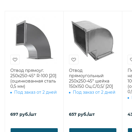
Отвод прямоуг.
Отвод
П
250х250-45° R-100 [20]
прямоугольный
н
(оцинкованная сталь
250х250-45° шейка
10
0,5 мм)
150х150 Оц.С/0,5/ [20]
(
0,
Под заказ от 2 дней
Под заказ от 2 дней
697
руб.
/шт
657
руб.
/шт
4