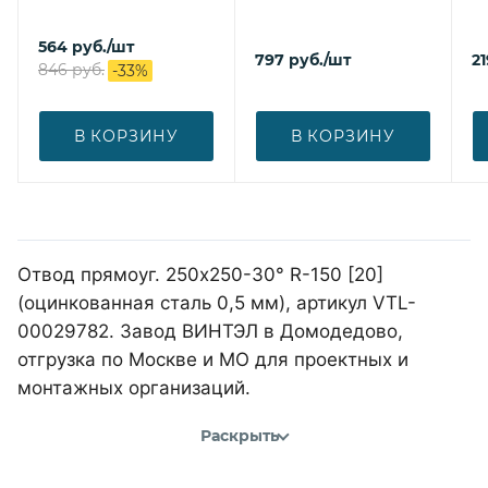
564
руб.
/шт
797
руб.
/шт
21
846
руб.
-
33
%
В КОРЗИНУ
В КОРЗИНУ
Отвод прямоуг. 250х250-30° R-150 [20]
(оцинкованная сталь 0,5 мм), артикул VTL-
00029782. Завод ВИНТЭЛ в Домодедово,
отгрузка по Москве и МО для проектных и
монтажных организаций.
Раскрыть