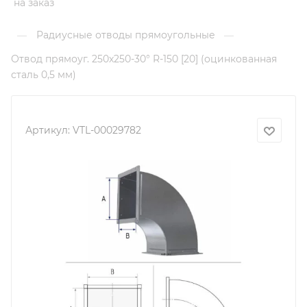
на заказ
Радиусные отводы прямоугольные
—
—
Отвод прямоуг. 250х250-30° R-150 [20] (оцинкованная
сталь 0,5 мм)
Артикул:
VTL-00029782