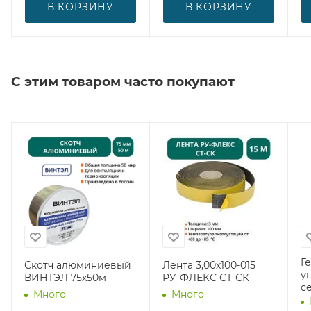
В КОРЗИНУ
В КОРЗИНУ
С этим товаром часто покупают
Г
Скотч алюминиевый
Лента 3,00х100-015
у
ВИНТЭЛ 75х50м
РУ-ФЛЕКС СТ-СК
с
Много
Много