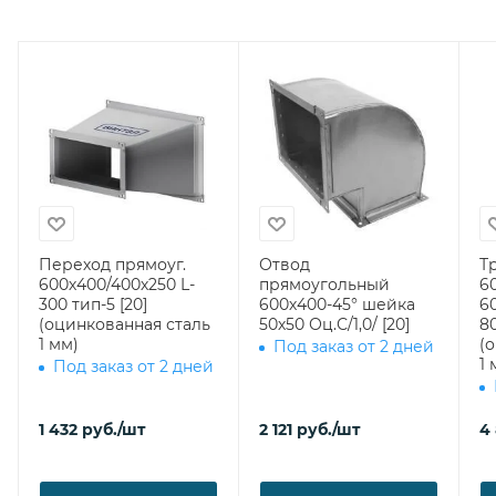
Переход прямоуг.
Отвод
Т
600х400/400х250 L-
прямоугольный
6
300 тип-5 [20]
600х400-45° шейка
6
(оцинкованная сталь
50х50 Оц.С/1,0/ [20]
800 врезка
1 мм)
(
Под заказ от 2 дней
1 
Под заказ от 2 дней
1 432
руб.
/шт
2 121
руб.
/шт
4