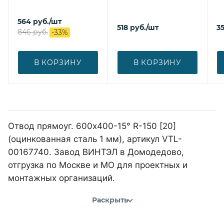
564
руб.
/шт
518
руб.
/шт
3
846
руб.
-
33
%
В КОРЗИНУ
В КОРЗИНУ
Отвод прямоуг. 600х400-15° R-150 [20]
(оцинкованная сталь 1 мм), артикул VTL-
00167740. Завод ВИНТЭЛ в Домодедово,
отгрузка по Москве и МО для проектных и
монтажных организаций.
Раскрыть