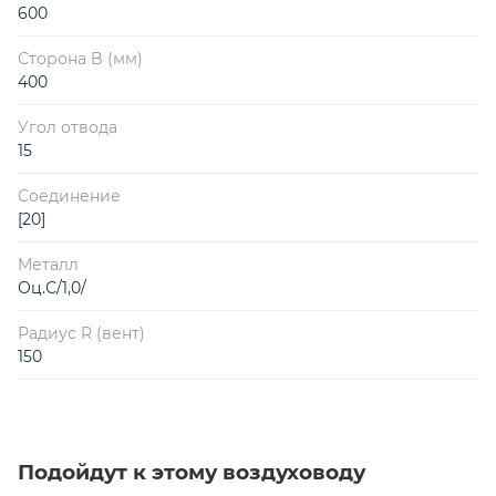
600
Сторона B (мм)
400
Угол отвода
15
Соединение
[20]
Металл
Оц.С/1,0/
Радиус R (вент)
150
Подойдут к этому воздуховоду