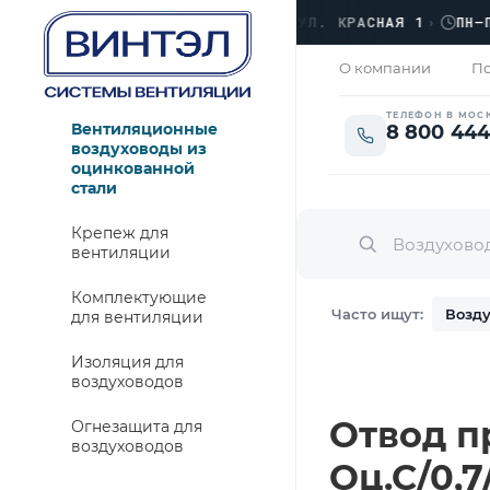
ОФИС
›
ЛЮБЕРЦЫ, УЛ. КРАСНАЯ 1
›
ПН–ПТ · 
ЗАКРЫТО
О компании
По
ТЕЛЕФОН В МОС
Вентиляционные
8 800 444
воздуховоды из
оцинкованной
стали
Крепеж для
вентиляции
Комплектующие
Часто ищут:
Возду
для вентиляции
Изоляция для
воздуховодов
Отвод п
Огнезащита для
воздуховодов
Оц.С/0,7/