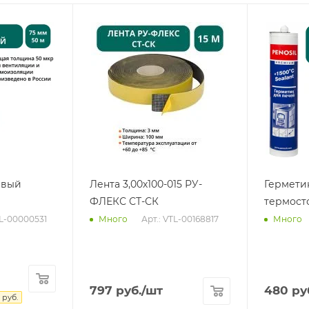
евый
Лента 3,00х100-015 РУ-
Гермети
ФЛЕКС СТ-СК
термост
TL-00000531
Арт.: VTL-00168817
Много
Много
797
руб.
/шт
480
ру
руб.