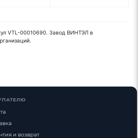
икул VTL-00010690. Завод ВИНТЭЛ в
рганизаций.
УПАТЕЛЮ
та
авка
нтия и возврат