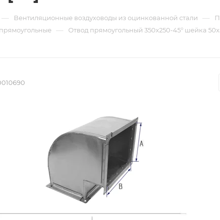
—
—
Вентиляционные воздуховоды из оцинкованной стали
П
—
 прямоугольные
Отвод прямоугольный 350х250-45° шейка 50х50
0010690