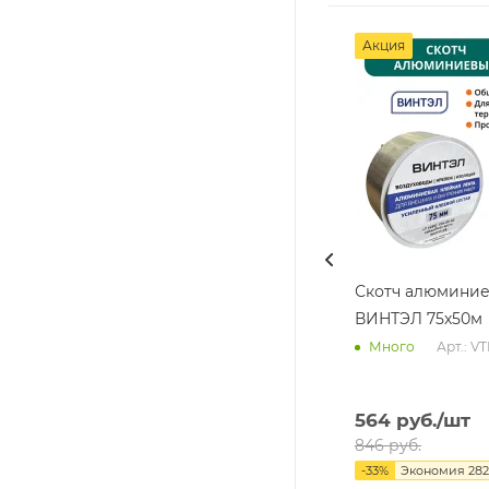
Акция
Скотч алюмини
ВИНТЭЛ 75х50м
Арт.: V
Много
564
руб.
/шт
846
руб.
-
33
%
Экономия
282