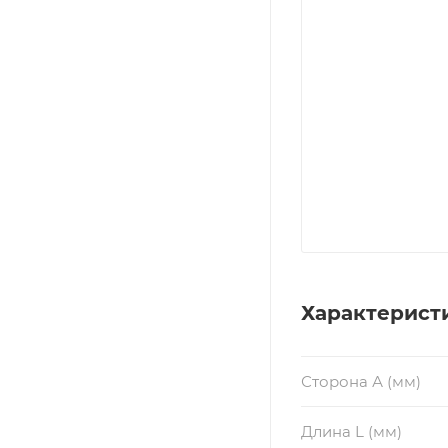
Характерист
Сторона А (мм)
Длина L (мм)