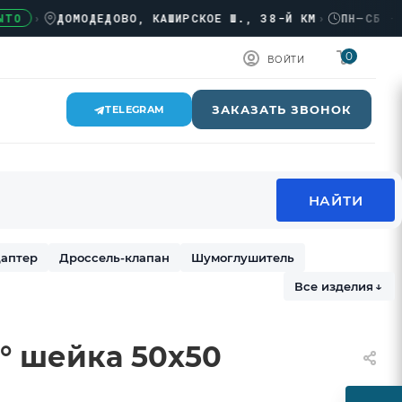
›
ДОМОДЕДОВО, КАШИРСКОЕ Ш., 38-Й КМ
›
ПН–СБ · 08:0
0
ВОЙТИ
ЗАКАЗАТЬ ЗВОНОК
TELEGRAM
аптер
Дроссель-клапан
Шумоглушитель
Все изделия
↓
° шейка 50х50