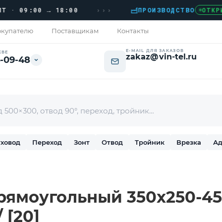
›››
09:00 → 18:00
ПРОИЗВОДСТВО
ОТКРЫТО
купателю
Поставщикам
Контакты
E-MAIL ДЛЯ ЗАКАЗОВ
КВЕ
zakaz@vin-tel.ru
-09-48
ховод
Переход
Зонт
Отвод
Тройник
Врезка
Ад
рямоугольный 350х250-45
 [20]