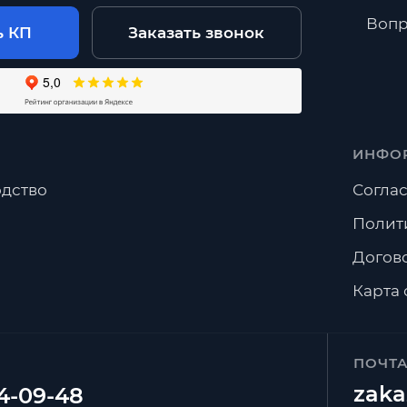
Вопр
ь КП
Заказать звонок
ИНФО
дство
Соглас
Полит
Догов
Карта 
ПОЧТ
zaka