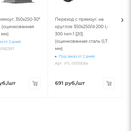
ямоуг. 350х250-30°
Переход с прямоуг. на
0] (оцинкованная
круглое 350х250/d-200 L-
7 мм)
300 тип-1 [20]
(оцинкованная сталь 0,7
в
з от 2 дней
мм)
00162387
Под заказ от 2 дней
Арт.: VTL-00159264
А
уб.
/шт
691
руб.
/шт