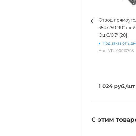
Отвод прямоуг
350х250-90° шей
Оц.С/0,7/ [20]
Под заказ от 2 д
Арт.: VTL-00010768
1 024
руб.
/шт
С этим товар