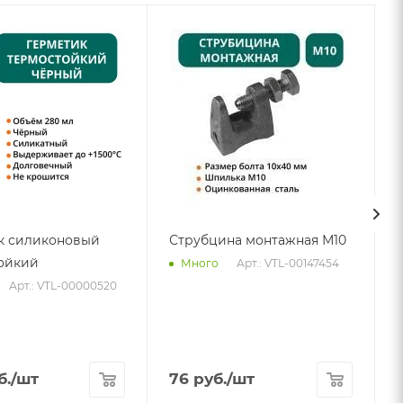
к силиконовый
Струбцина монтажная М10
ойкий
Арт.: VTL-00147454
Много
Арт.: VTL-00000520
б.
/шт
76
руб.
/шт