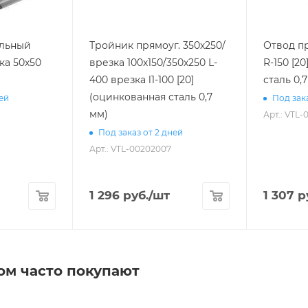
ольный
Тройник прямоуг. 350х250/
Отвод пр
ка 50х50
врезка 100х150/350х250 L-
R-150 [2
400 врезка l1-100 [20]
сталь 0,
(оцинкованная сталь 0,7
ней
Под зака
мм)
Арт.: VTL-
Под заказ от 2 дней
Арт.: VTL-00202007
1 296
руб.
/шт
1 307
р
ом часто покупают