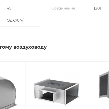
45
Соединение
[20]
Оц.С/0,7/
тому воздуховоду