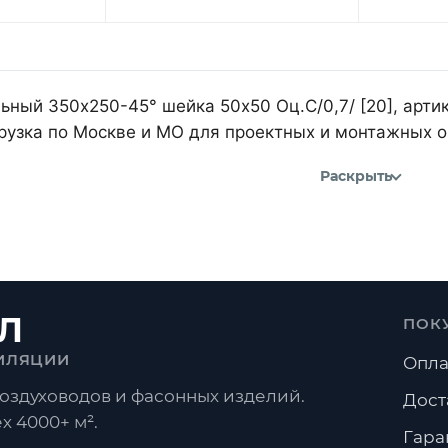
ьный 350х250-45° шейка 50х50 Оц.С/0,7/ [20], арт
рузка по Москве и МО для проектных и монтажных о
Раскрыть
Л
ПОК
ИЛЯЦИИ
Опла
оздуховодов и фасонных изделий.
Дост
х 4000+ м².
Гара