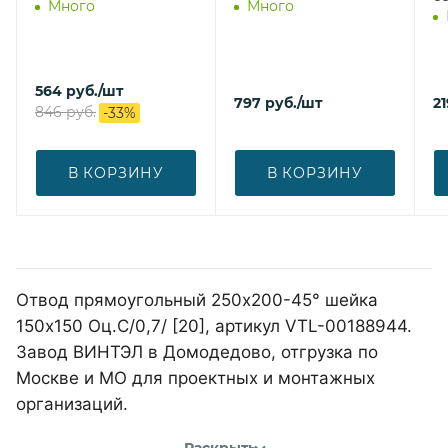
Много
Много
564
руб.
/шт
797
руб.
/шт
21
846
руб.
-
33
%
В КОРЗИНУ
В КОРЗИНУ
Отвод прямоугольный 250х200-45° шейка
150х150 Оц.С/0,7/ [20], артикул VTL-00188944.
Завод ВИНТЭЛ в Домодедово, отгрузка по
Москве и МО для проектных и монтажных
организаций.