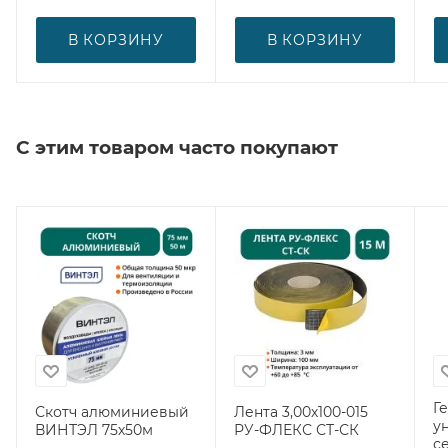
В КОРЗИНУ
В КОРЗИНУ
С этим товаром часто покупают
Г
Скотч алюминиевый
Лента 3,00х100-015
у
ВИНТЭЛ 75х50м
РУ-ФЛЕКС СТ-СК
с