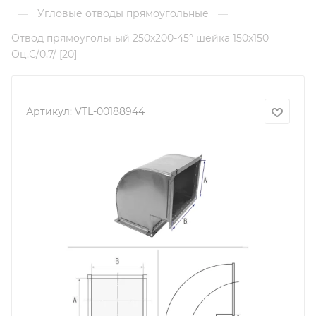
Угловые отводы прямоугольные
—
—
Отвод прямоугольный 250х200-45° шейка 150х150
Оц.С/0,7/ [20]
Артикул:
VTL-00188944