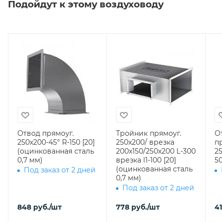
Подойдут к этому воздуховоду
Отвод прямоуг.
Тройник прямоуг.
О
250х200-45° R-150 [20]
250х200/ врезка
п
(оцинкованная сталь
200х150/250х200 L-300
2
0,7 мм)
врезка l1-100 [20]
50
(оцинкованная сталь
Под заказ от 2 дней
0,7 мм)
Под заказ от 2 дней
848
руб.
/шт
778
руб.
/шт
4