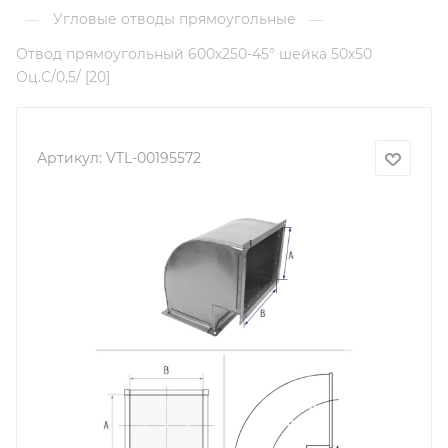
Угловые отводы прямоугольные
—
—
Отвод прямоугольный 600х250-45° шейка 50х50
Оц.С/0,5/ [20]
Артикул:
VTL-00195572