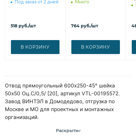
Под заказ от 2 дней
Много
518
руб.
/шт
764
руб.
/шт
4
В КОРЗИНУ
В КОРЗИНУ
Отвод прямоугольный 600х250-45° шейка
50х50 Оц.С/0,5/ [20], артикул VTL-00195572.
Завод ВИНТЭЛ в Домодедово, отгрузка по
Москве и МО для проектных и монтажных
организаций.
Раскрыть