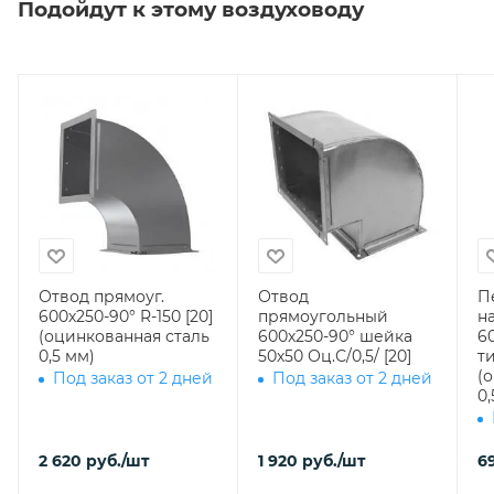
Подойдут к этому воздуховоду
Отвод прямоуг.
Отвод
П
600х250-90° R-150 [20]
прямоугольный
н
(оцинкованная сталь
600х250-90° шейка
60
0,5 мм)
50х50 Оц.С/0,5/ [20]
ти
(
Под заказ от 2 дней
Под заказ от 2 дней
0,
2 620
руб.
/шт
1 920
руб.
/шт
6