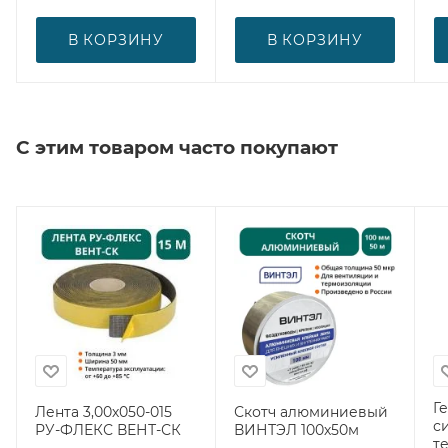
В КОРЗИНУ
В КОРЗИНУ
С этим товаром часто покупают
Г
Лента 3,00х050-015
Скотч алюминиевый
с
РУ-ФЛЕКС ВЕНТ-СК
ВИНТЭЛ 100х50м
т