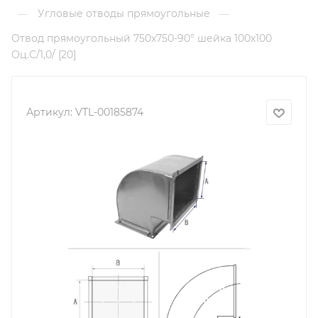
Угловые отводы прямоугольные
—
—
Отвод прямоугольный 750х750-90° шейка 100х100
Оц.С/1,0/ [20]
Артикул:
VTL-00185874