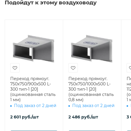
Подойдут к этому воздуховоду
Переход прямоуг.
Переход прямоуг.
П
750х750/900х500 L-
750х750/1000х500 L-
н
300 тип-1 [20]
300 тип-1 [20]
11
(оцинкованная сталь
(оцинкованная сталь
(
1 мм)
0,8 мм)
1 
Под заказ от 2 дней
Под заказ от 2 дней
2 601
руб.
/шт
2 486
руб.
/шт
3