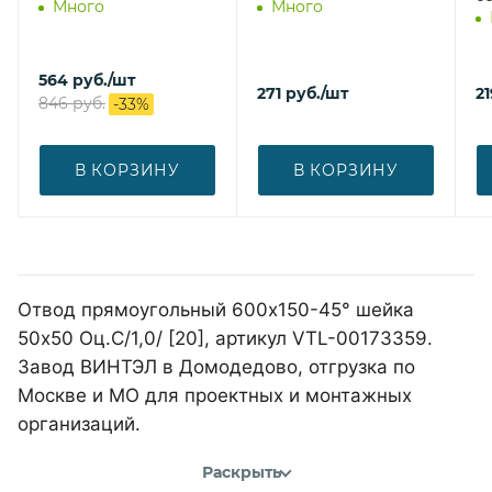
Много
Много
564
руб.
/шт
271
руб.
/шт
21
846
руб.
-
33
%
В КОРЗИНУ
В КОРЗИНУ
Отвод прямоугольный 600х150-45° шейка
50х50 Оц.С/1,0/ [20], артикул VTL-00173359.
Завод ВИНТЭЛ в Домодедово, отгрузка по
Москве и МО для проектных и монтажных
организаций.
Раскрыть