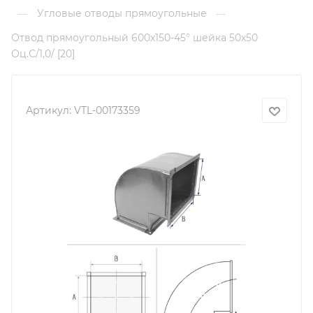
Угловые отводы прямоугольные
—
—
Отвод прямоугольный 600х150-45° шейка 50х50
Оц.С/1,0/ [20]
Артикул:
VTL-00173359