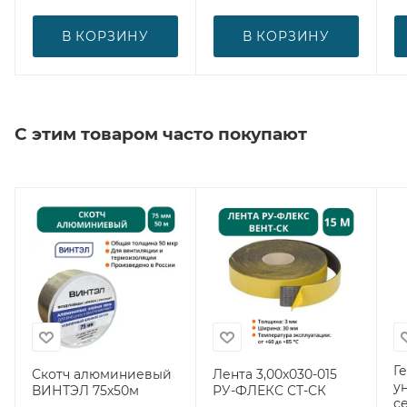
В КОРЗИНУ
В КОРЗИНУ
С этим товаром часто покупают
Г
Скотч алюминиевый
Лента 3,00х030-015
у
ВИНТЭЛ 75х50м
РУ-ФЛЕКС СТ-СК
с