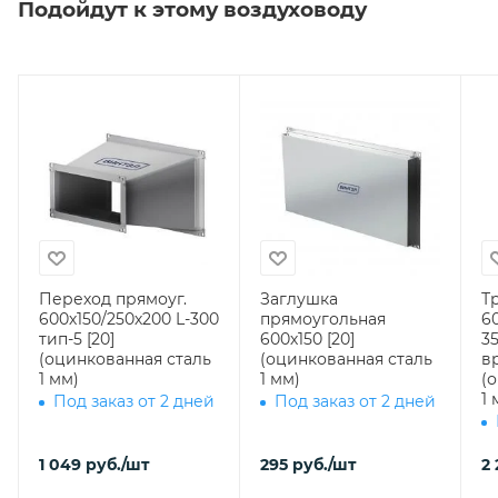
Подойдут к этому воздуховоду
Переход прямоуг.
Заглушка
Т
600х150/250х200 L-300
прямоугольная
6
тип-5 [20]
600х150 [20]
3
(оцинкованная сталь
(оцинкованная сталь
вр
1 мм)
1 мм)
(
1 
Под заказ от 2 дней
Под заказ от 2 дней
1 049
руб.
/шт
295
руб.
/шт
2 