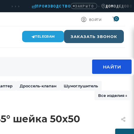
›››
ПРОИЗВОДСТВО
›
ДОМОДЕДОВО, КАШ
ЗАКРЫТО
0
ВОЙТИ
ЗАКАЗАТЬ ЗВОНОК
TELEGRAM
аптер
Дроссель-клапан
Шумоглушитель
Все изделия
↓
5° шейка 50х50