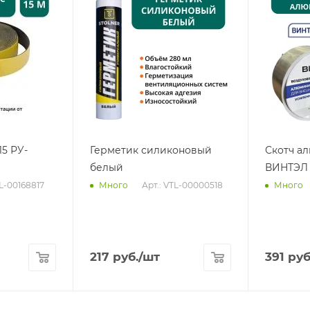
15 РУ-
Герметик силиконовый
Скотч а
белый
ВИНТЭЛ 
TL-00168817
Арт.: VTL-00000518
Много
Много
217
руб.
/шт
391
руб