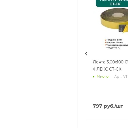
Лента 3,00х100-0
ФЛЕКС СТ-СК
Арт.: V
Много
797
руб.
/шт