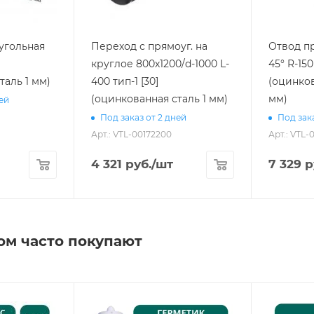
угольная
Переход с прямоуг. на
Отвод пр
круглое 800х1200/d-1000 L-
45° R-150
таль 1 мм)
400 тип-1 [30]
(оцинков
(оцинкованная сталь 1 мм)
мм)
ней
Под заказ от 2 дней
Под зака
Арт.: VTL-00172200
Арт.: VTL-
4 321
руб.
/шт
7 329
р
ом часто покупают