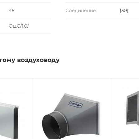
45
Соединение
[30]
Оц.С/1,0/
тому воздуховоду