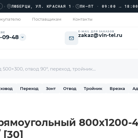
ЛЮБЕРЦЫ, УЛ. КРАСНАЯ 1
›
ПН–ПТ · 09:00 → 18:00
купателю
Поставщикам
Контакты
E-MAIL ДЛЯ ЗАКАЗОВ
КВЕ
zakaz@vin-tel.ru
-09-48
ховод
Переход
Зонт
Отвод
Тройник
Врезка
Ад
рямоугольный 800х1200-4
 [30]