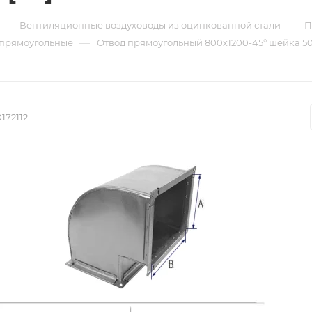
—
—
Вентиляционные воздуховоды из оцинкованной стали
П
—
 прямоугольные
Отвод прямоугольный 800х1200-45° шейка 50х5
172112