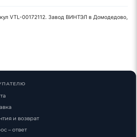
икул VTL-00172112. Завод ВИНТЭЛ в Домодедово,
УПАТЕЛЮ
та
авка
нтия и возврат
ос – ответ