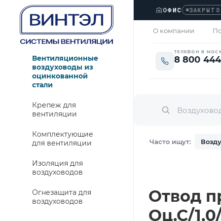
ОФИС
›
ЗАКРЫТО
О компании
По
ТЕЛЕФОН В МОС
Вентиляционные
8 800 444
воздуховоды из
оцинкованной
стали
Крепеж для
вентиляции
Комплектующие
Часто ищут:
Возду
для вентиляции
Изоляция для
воздуховодов
Отвод п
Огнезащита для
воздуховодов
Оц.С/1,0/