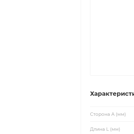
Характерист
Сторона А (мм)
Длина L (мм)