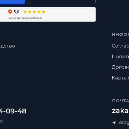
ИНФО
дство
Соглас
Полит
Догов
Карта 
ПОЧТ
zaka
92