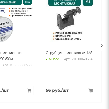
люминиевый
Струбцина монтажная М8
50х50м
Арт.: VTL-00140684
Много
Арт.: VTL-00000530
.
/шт
56
руб.
/шт