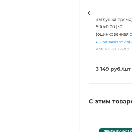
Заглушка прямо
800х1200 [30]
(оцинкованная с
Под заказ от 2 д
Арт.: VTL-00155269
3 149
руб.
/шт
С этим товар