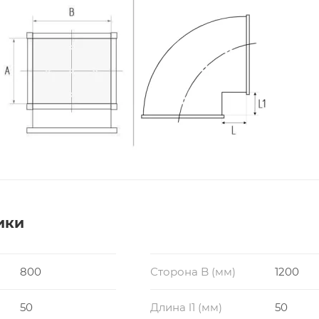
ики
800
Сторона B (мм)
1200
50
Длина l1 (мм)
50