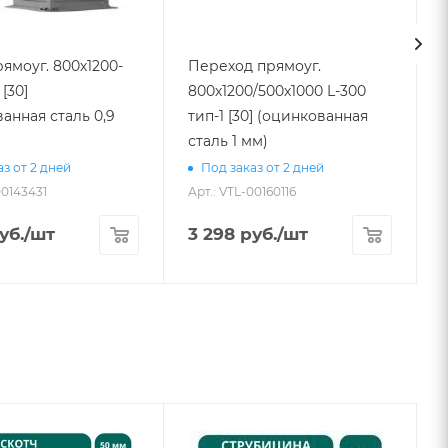
ямоуг. 800х1200-
Переход прямоуг.
 [30]
800х1200/500х1000 L-300
анная сталь 0,9
тип-1 [30] (оцинкованная
сталь 1 мм)
з от 2 дней
Под заказ от 2 дней
00143431
Арт.: VTL-00160116
А
уб.
/шт
3 298
руб.
/шт