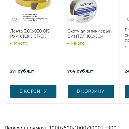
Г
Лента 3,00х030-015
Скотч алюминиевый
с
РУ-ФЛЕКС СТ-СК
ВИНТЭЛ 100х50м
п
Много
Много
271
руб.
/шт
764
руб.
/шт
2
В КОРЗИНУ
В КОРЗИНУ
Переход прямоуг. 1000х500/1000х1000 L-300