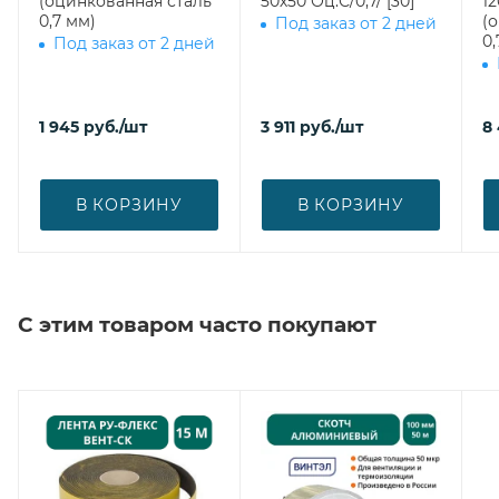
(оцинкованная сталь
50х50 Оц.С/0,7/ [30]
1200 врез
0,7 мм)
(
Под заказ от 2 дней
0,
Под заказ от 2 дней
1 945
руб.
/шт
3 911
руб.
/шт
8
В КОРЗИНУ
В КОРЗИНУ
С этим товаром часто покупают