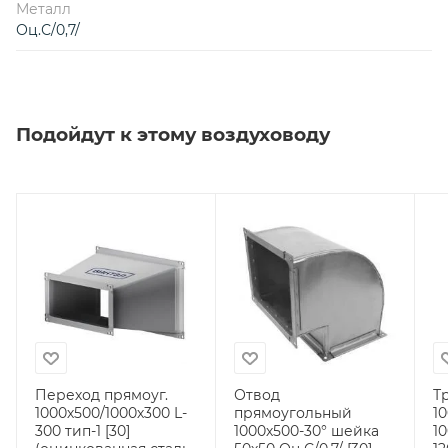
Металл
Оц.С/0,7/
Подойдут к этому воздуховоду
Переход прямоуг.
Отвод
Т
1000х500/1000х300 L-
прямоугольный
1
300 тип-1 [30]
1000х500-30° шейка
1