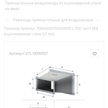
Прямоугольные воздуховоды из оцинкованной стали
на заказ
Переходы прямоугольные для воздуховодов
—
—
Переход прямоуг. 1000х500/1000х1000 L-300 тип-1 [30]
(оцинкованная сталь 0,7 мм)
Артикул:
VTL-00159127