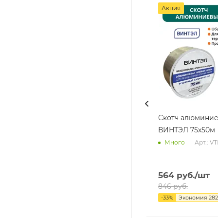
Акция
Скотч алюмини
ВИНТЭЛ 75х50м
Арт.: V
Много
564
руб.
/шт
846
руб.
-
33
%
Экономия
282