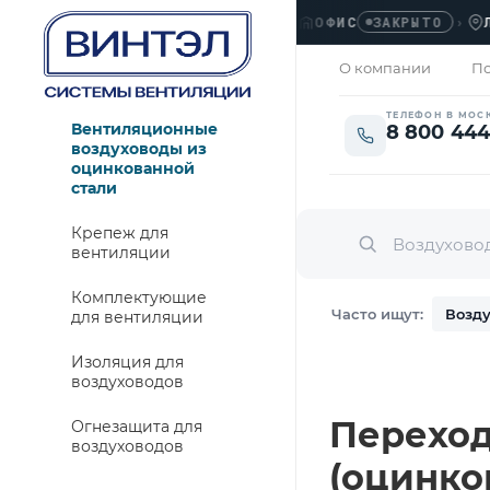
ОФИС
›
ЛЮБЕР
ЗАКРЫТО
О компании
По
ТЕЛЕФОН В МОС
Вентиляционные
8 800 444
воздуховоды из
оцинкованной
стали
Крепеж для
вентиляции
Комплектующие
Часто ищут:
Возду
для вентиляции
Изоляция для
воздуховодов
Переход 
Огнезащита для
воздуховодов
(оцинко