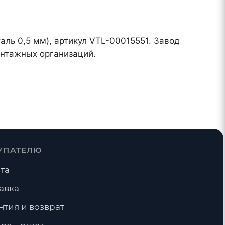
аль 0,5 мм), артикул VTL-00015551. Завод
онтажных организаций.
УПАТЕЛЮ
та
авка
нтия и возврат