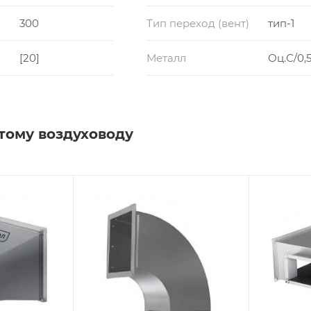
300
Тип переход (вент)
тип-1
[20]
Металл
Оц.С/0,5
тому воздуховоду