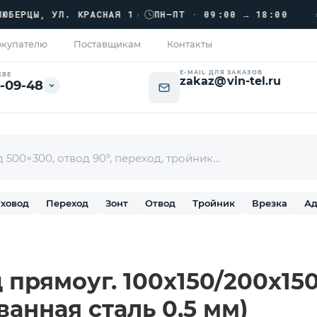
›››
ЦЫ, УЛ. КРАСНАЯ 1
›
ПН–ПТ · 09:00 → 18:00
купателю
Поставщикам
Контакты
E-MAIL ДЛЯ ЗАКАЗОВ
КВЕ
zakaz@vin-tel.ru
-09-48
ховод
Переход
Зонт
Отвод
Тройник
Врезка
Ад
прямоуг. 100х150/200х150 
ванная сталь 0,5 мм)