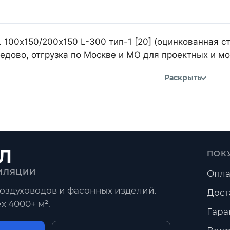
 100х150/200х150 L-300 тип-1 [20] (оцинкованная ст
дово, отгрузка по Москве и МО для проектных и м
Раскрыть
Л
ПОК
ИЛЯЦИИ
Опла
оздуховодов и фасонных изделий.
Дост
х 4000+ м².
Гара