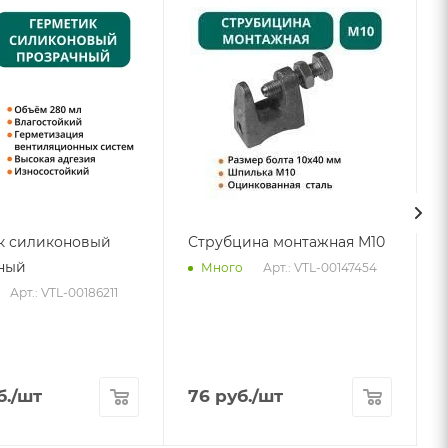
к силиконовый
Струбцина монтажная М10
ный
Арт.: VTL-00147454
Много
Арт.: VTL-00186211
б.
/шт
76
руб.
/шт