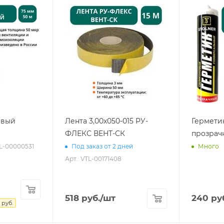
евый
Лента 3,00х050-015 РУ-
Гермети
ФЛЕКС ВЕНТ-СК
прозрач
TL-00000531
Под заказ от 2 дней
Много
Арт.: VTL-00171408
518
руб.
/шт
240
ру
руб.