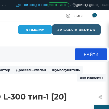
ПРОИЗВОДСТВО
›
ДОМОДЕДОВО, КАШИРСКО
ОТКРЫТО
0
ВОЙТИ
ЗАКАЗАТЬ ЗВОНОК
TELEGRAM
аптер
Дроссель-клапан
Шумоглушитель
Все изделия
↓
L-300 тип-1 [20]