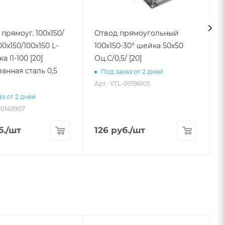
прямоуг. 100х150/
Отвод прямоугольный
00х150/100х150 L-
100х150-30° шейка 50х50
Оц.С/0,5/ [20]
анная сталь 0,5
Под заказ от 2 дней
Арт.: VTL-00196105
А
з от 2 дней
00149907
б.
/шт
126
руб.
/шт