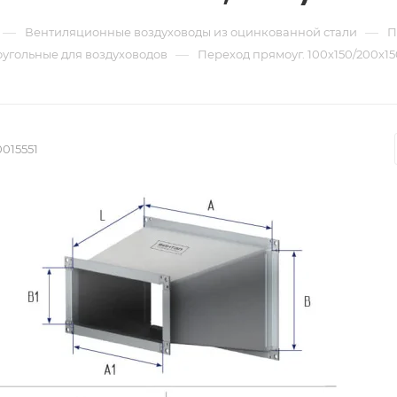
—
—
Вентиляционные воздуховоды из оцинкованной стали
П
—
угольные для воздуховодов
Переход прямоуг. 100х150/200х150
015551