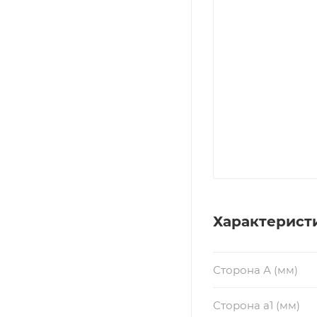
Характерист
Сторона А (мм)
Сторона a1 (мм)