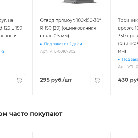
уг. на
Отвод прямоуг. 100х150-30°
Тройник 
-125 L-150
R-150 [20] (оцинкованная
врезка 1
кованная
сталь 0,5 мм)
350 врезка l1-100 [20]
(оцинков
Под заказ от 2 дней
мм)
Арт.: VTL-00167802
ней
Под зака
Арт.: VTL-
295
руб.
/шт
430
ру
ом часто покупают