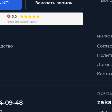
Вопр
ь КП
Заказать звонок
ИНФО
дство
Соглас
Полит
Догов
Карта 
ПОЧТ
zaka
92