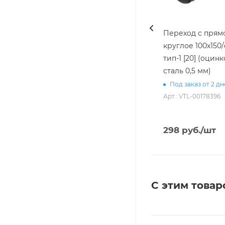
Переход с прямо
круглое 100х150/d
тип-1 [20] (оцин
сталь 0,5 мм)
Под заказ от 2 д
Арт.: VTL-00178396
298
руб.
/шт
С этим товар