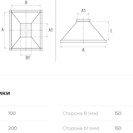
ики
100
Сторона B (мм)
150
200
Сторона b1 (мм)
150