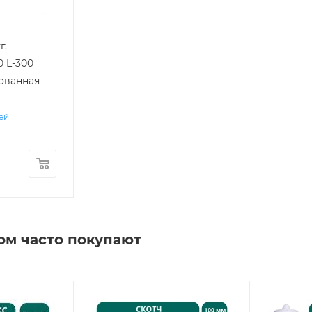
г.
0 L-300
кованная
ней
ом часто покупают