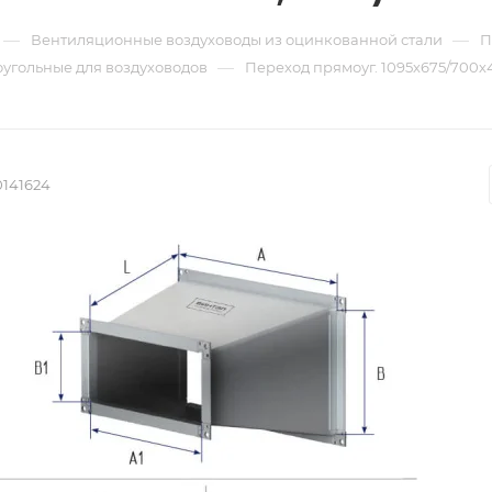
—
—
Вентиляционные воздуховоды из оцинкованной стали
П
—
угольные для воздуховодов
Переход прямоуг. 1095х675/700х4
0141624