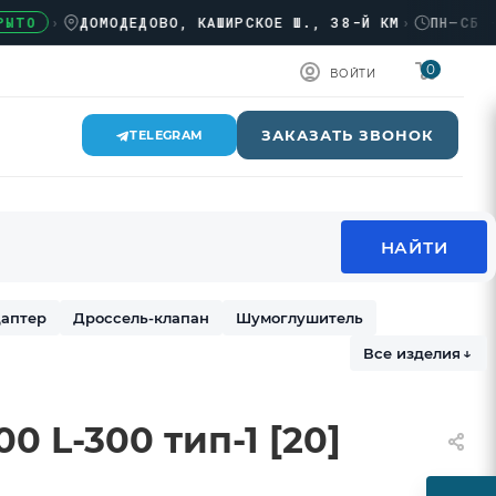
›
ДОМОДЕДОВО, КАШИРСКОЕ Ш., 38-Й КМ
›
ПН–СБ · 08:
0
ВОЙТИ
ЗАКАЗАТЬ ЗВОНОК
TELEGRAM
аптер
Дроссель-клапан
Шумоглушитель
Все изделия
↓
0 L-300 тип-1 [20]