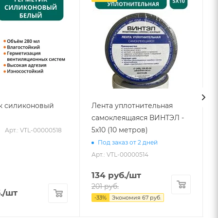
к силиконовый
Лента уплотнительная
самоклеящаяся ВИНТЭЛ -
5х10 (10 метров)
Арт.: VTL-00000518
Под заказ от 2 дней
Арт.: VTL-00000514
134
руб.
/шт
201
руб.
.
/шт
-
33
%
Экономия
67
руб.