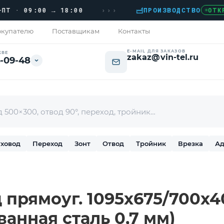
›››
 09:00 → 18:00
ПРОИЗВОДСТВО
ОТКРЫТО
купателю
Поставщикам
Контакты
E-MAIL ДЛЯ ЗАКАЗОВ
КВЕ
zakaz@vin-tel.ru
-09-48
ховод
Переход
Зонт
Отвод
Тройник
Врезка
Ад
прямоуг. 1095х675/700х40
ванная сталь 0,7 мм)