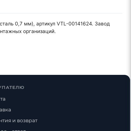
сталь 0,7 мм), артикул VTL-00141624. Завод
онтажных организаций.
УПАТЕЛЮ
та
авка
нтия и возврат