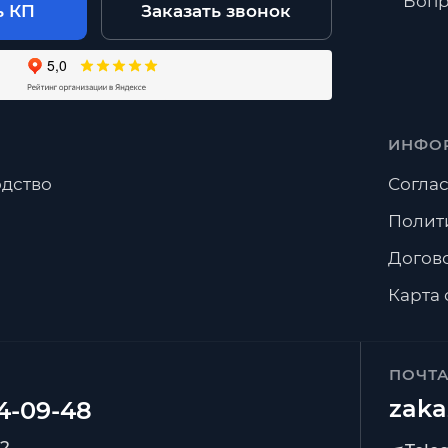
Вопр
ь КП
Заказать звонок
ИНФО
дство
Соглас
Полит
Догов
Карта 
ПОЧТ
zaka
92