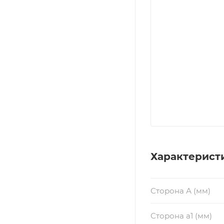
Характерист
Сторона А (мм)
Сторона a1 (мм)