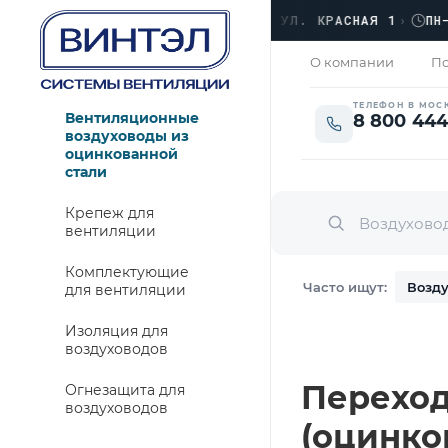
ОФИС
›
ЛЮБЕРЦЫ, УЛ. КРАСНАЯ 1
›
ПН–ПТ ·
ОТКРЫТО
О компании
По
ТЕЛЕФОН В МОС
Вентиляционные
8 800 444
воздуховоды из
оцинкованной
стали
Крепеж для
вентиляции
Комплектующие
Часто ищут:
Возду
для вентиляции
Изоляция для
воздуховодов
Переход 
Огнезащита для
воздуховодов
(оцинко