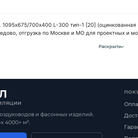
 1095х675/700х400 L-300 тип-1 [20] (оцинкованная 
дово, отгрузка по Москве и МО для проектных и м
Раскрыть
Л
ПОК
ИЛЯЦИИ
Опла
оздуховодов и фасонных изделий.
Дост
х 4000+ м².
Гара