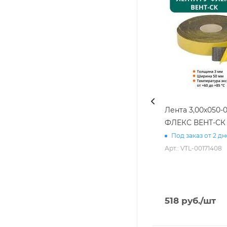
Лента 3,00х050-0
ФЛЕКС ВЕНТ-СК
Под заказ от 2 д
Арт.: VTL-00171408
518
руб.
/шт