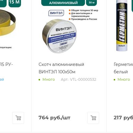
15 РУ-
Скотч алюминиевый
Гермети
ВИНТЭЛ 100х50м
белый
Арт.: VTL-00000532
ней
Много
Много
764
руб.
/шт
217
руб