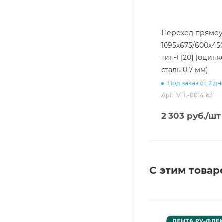
Переход прямоу
1095х675/600х45
тип-1 [20] (оцин
сталь 0,7 мм)
Под заказ от 2 д
Арт.: VTL-00141631
2 303
руб.
/шт
С этим товар