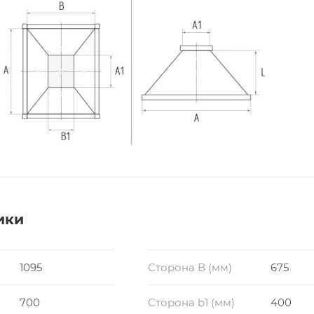
ики
1095
Сторона B (мм)
675
700
Сторона b1 (мм)
400