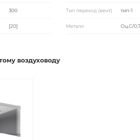
300
Тип переход (вент)
тип-1
[20]
Металл
Оц.С/0,7
тому воздуховоду