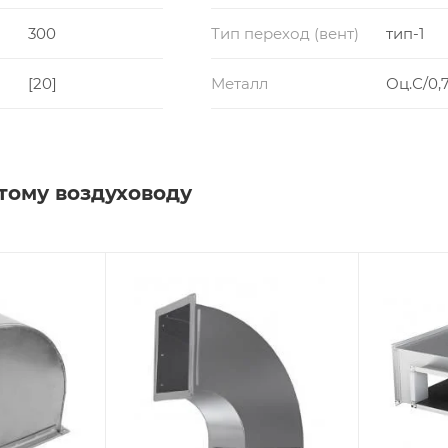
300
Тип переход (вент)
тип-1
[20]
Металл
Оц.С/0,7
тому воздуховоду