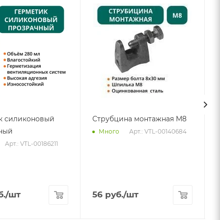
к силиконовый
Струбцина монтажная М8
ный
Арт.: VTL-00140684
Много
Арт.: VTL-00186211
б.
/шт
56
руб.
/шт