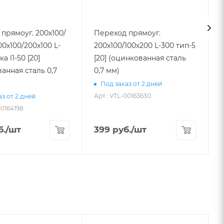
прямоуг. 200х100/
Переход прямоуг.
00х100/200х100 L-
200х100/100х200 L-300 тип-5
[20] (оцинкованная сталь
3
анная сталь 0,7
0,7 мм)
Под заказ от 2 дней
Арт.: VTL-00163630
з от 2 дней
00164198
А
б.
/шт
399
руб.
/шт