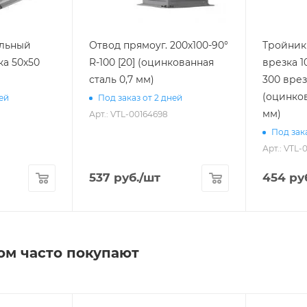
ольный
Отвод прямоуг. 200х100-90°
Тройник 
ка 50х50
R-100 [20] (оцинкованная
врезка 1
сталь 0,7 мм)
300 врезка l1-50 [20]
(оцинков
ней
Под заказ от 2 дней
мм)
Арт.: VTL-00164698
Под зака
Арт.: VTL-
537
руб.
/шт
454
ру
ом часто покупают