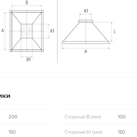
ики
200
Сторона B (мм)
100
150
Сторона b1 (мм)
150