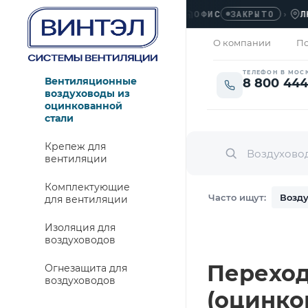
ОФИС
›
ЛЮБЕР
ЗАКРЫТО
О компании
По
ТЕЛЕФОН В МОС
Вентиляционные
8 800 444
воздуховоды из
оцинкованной
стали
Крепеж для
вентиляции
Комплектующие
Часто ищут:
Возду
для вентиляции
Изоляция для
воздуховодов
Переход 
Огнезащита для
воздуховодов
(оцинко