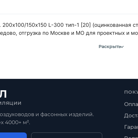
 200х100/150х150 L-300 тип-1 [20] (оцинкованная ст
дово, отгрузка по Москве и МО для проектных и м
Раскрыть
Л
ПОК
ИЛЯЦИИ
Опла
оздуховодов и фасонных изделий.
Дост
х 4000+ м².
Гара