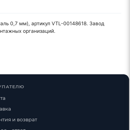
аль 0,7 мм), артикул VTL-00148618. Завод
онтажных организаций.
УПАТЕЛЮ
та
авка
нтия и возврат