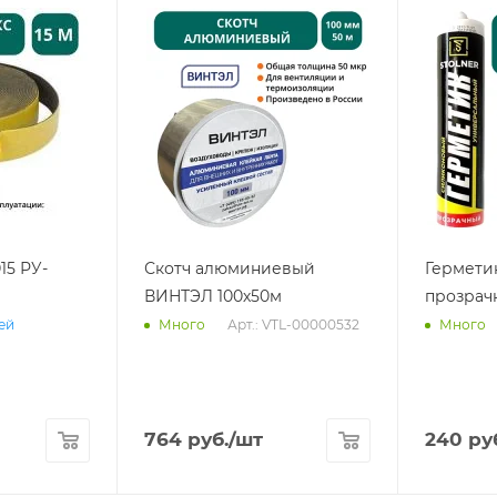
15 РУ-
Скотч алюминиевый
Гермети
ВИНТЭЛ 100х50м
прозрач
Арт.: VTL-00000532
ней
Много
Много
764
руб.
/шт
240
ру