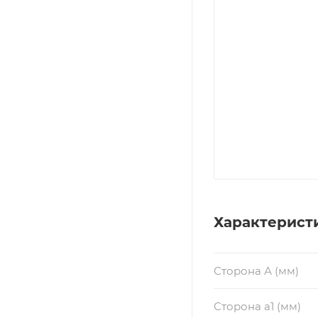
Характерист
Сторона А (мм)
Сторона a1 (мм)