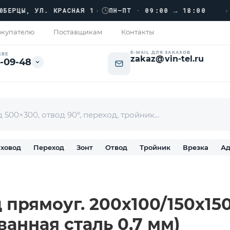
›››
ЦЫ, УЛ. КРАСНАЯ 1
›
ПН–ПТ · 09:00 → 18:00
купателю
Поставщикам
Контакты
E-MAIL ДЛЯ ЗАКАЗОВ
КВЕ
zakaz@vin-tel.ru
-09-48
ховод
Переход
Зонт
Отвод
Тройник
Врезка
Ад
прямоуг. 200х100/150х150 
ванная сталь 0,7 мм)