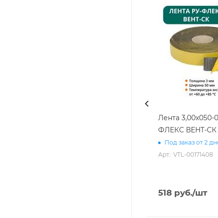
Лента 3,00х050-0
ФЛЕКС ВЕНТ-СК
Под заказ от 2 д
Арт.: VTL-00171408
518
руб.
/шт