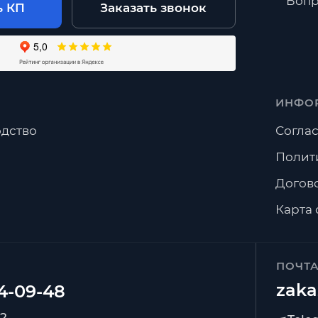
Вопр
ь КП
Заказать звонок
ИНФО
дство
Соглас
Полит
Догов
Карта 
ПОЧТ
zaka
92