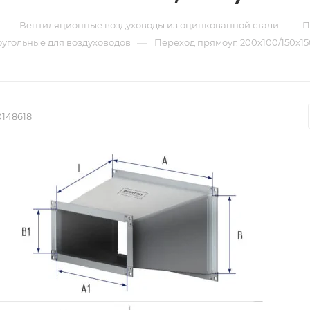
—
—
Вентиляционные воздуховоды из оцинкованной стали
П
—
угольные для воздуховодов
Переход прямоуг. 200х100/150х150
0148618