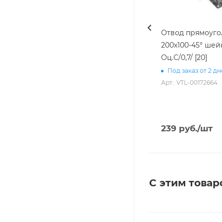
Отвод прямоуг
200х100-45° шей
Оц.С/0,7/ [20]
Под заказ от 2 д
Арт.: VTL-00172664
239
руб.
/шт
С этим товар