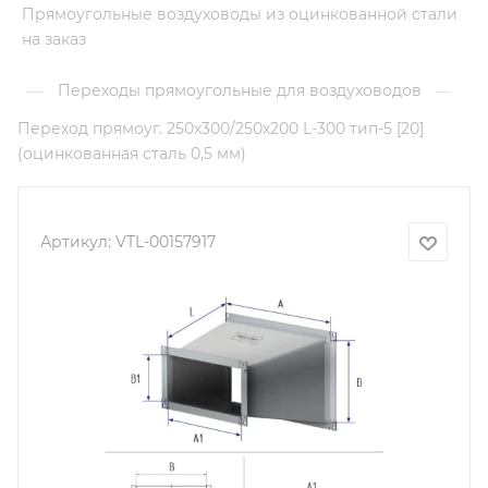
Прямоугольные воздуховоды из оцинкованной стали
на заказ
Переходы прямоугольные для воздуховодов
—
—
Переход прямоуг. 250х300/250х200 L-300 тип-5 [20]
(оцинкованная сталь 0,5 мм)
Артикул:
VTL-00157917