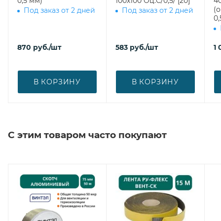
0,5 мм)
100х100 Оц.С/0,5/ [20]
400 врезка
(
Под заказ от 2 дней
Под заказ от 2 дней
0,
870
руб.
/шт
583
руб.
/шт
1 
В КОРЗИНУ
В КОРЗИНУ
С этим товаром часто покупают