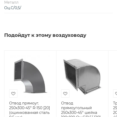
Металл
Оц.С/0,5/
Подойдут к этому воздуховоду
Отвод прямоуг.
Отвод
Т
250х300-45° R-150 [20]
прямоугольный
2
(оцинкованная сталь
250х300-45° шейка
2