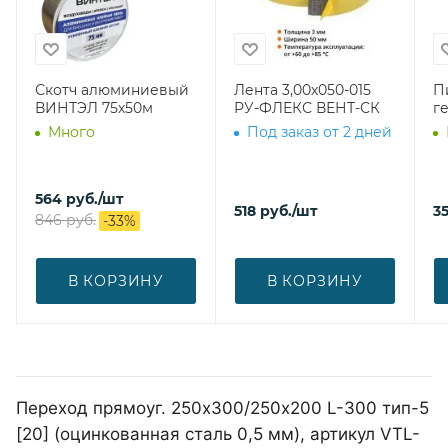
Скотч алюминиевый
Лента 3,00х050-015
П
ВИНТЭЛ 75х50м
РУ-ФЛЕКС ВЕНТ-СК
г
Много
Под заказ от 2 дней
564
руб.
/шт
518
руб.
/шт
3
846
руб.
-
33
%
В КОРЗИНУ
В КОРЗИНУ
Переход прямоуг. 250х300/250х200 L-300 тип-5
[20] (оцинкованная сталь 0,5 мм), артикул VTL-