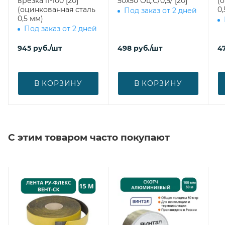
врезка l1-100 [20]
50х50 Оц.С/0,5/ [20]
(
(оцинкованная сталь
0,
Под заказ от 2 дней
0,5 мм)
Под заказ от 2 дней
945
руб.
/шт
498
руб.
/шт
4
В КОРЗИНУ
В КОРЗИНУ
С этим товаром часто покупают