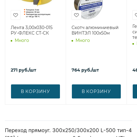
Г
Лента 3,00х030-015
Скотч алюминиевый
с
РУ-ФЛЕКС СТ-СК
ВИНТЭЛ 100х50м
т
Много
Много
271
руб.
/шт
764
руб.
/шт
4
В КОРЗИНУ
В КОРЗИНУ
Переход прямоуг. 300х250/300х200 L-500 тип-4