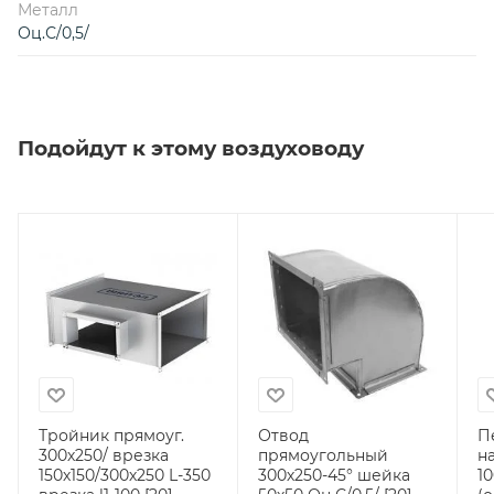
Металл
Оц.С/0,5/
Подойдут к этому воздуховоду
Тройник прямоуг.
Отвод
П
300х250/ врезка
прямоугольный
н
150х150/300х250 L-350
300х250-45° шейка
10