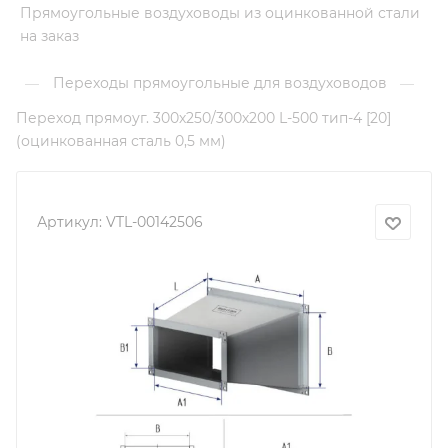
Прямоугольные воздуховоды из оцинкованной стали
на заказ
Переходы прямоугольные для воздуховодов
—
—
Переход прямоуг. 300х250/300х200 L-500 тип-4 [20]
(оцинкованная сталь 0,5 мм)
Артикул:
VTL-00142506