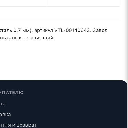
сталь 0,7 мм), артикул VTL-00140643. Завод
онтажных организаций.
УПАТЕЛЮ
та
авка
нтия и возврат