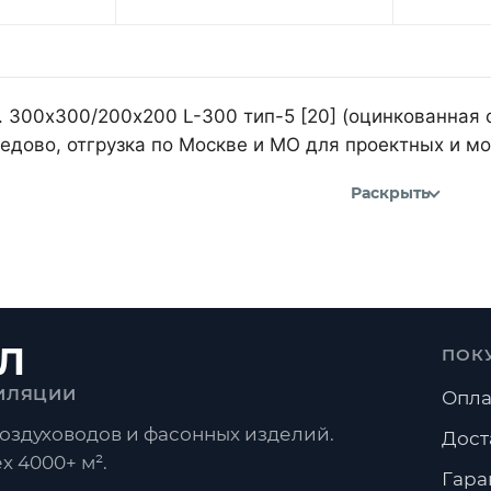
 300х300/200х200 L-300 тип-5 [20] (оцинкованная 
дово, отгрузка по Москве и МО для проектных и м
Раскрыть
Л
ПОК
ИЛЯЦИИ
Опла
оздуховодов и фасонных изделий.
Дост
х 4000+ м².
Гара