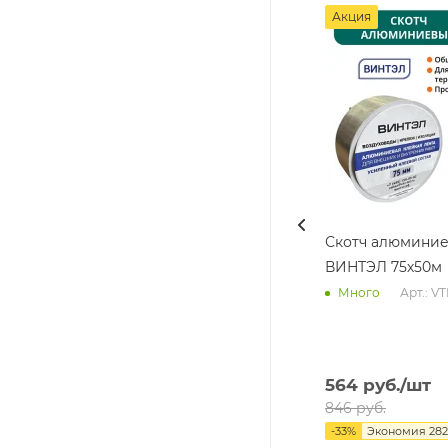
Акция
Скотч алюмини
ВИНТЭЛ 75х50м
Арт.: V
Много
564
руб.
/шт
846
руб.
-
33
%
Экономия
282