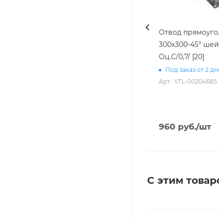
Отвод прямоуг
300х300-45° шей
Оц.С/0,7/ [20]
Под заказ от 2 д
Арт.: VTL-00204685
960
руб.
/шт
С этим товар