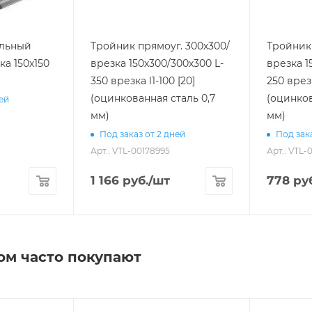
ольный
Тройник прямоуг. 300х300/
Тройник 
ка 150х150
врезка 150х300/300х300 L-
врезка 1
350 врезка l1-100 [20]
250 врезка l1-50 [20]
(оцинкованная сталь 0,7
(оцинков
ней
мм)
мм)
Под заказ от 2 дней
Под зака
Арт.: VTL-00178995
Арт.: VTL-
1 166
руб.
/шт
778
руб
ом часто покупают