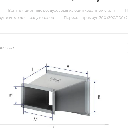
—
—
Вентиляционные воздуховоды из оцинкованной стали
П
—
угольные для воздуховодов
Переход прямоуг. 300х300/200х20
0140643