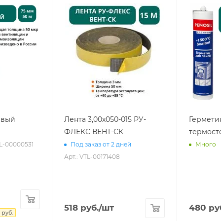
евый
Лента 3,00х050-015 РУ-
Гермети
ФЛЕКС ВЕНТ-СК
термост
TL-00000531
Под заказ от 2 дней
Много
Арт.: VTL-00171408
518
руб.
/шт
480
ру
руб.