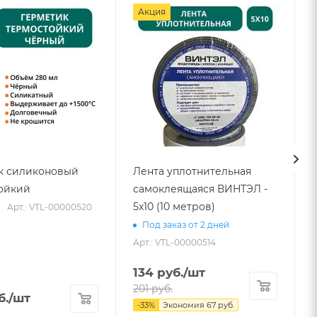
Акция
к силиконовый
Лента уплотнительная
ойкий
самоклеящаяся ВИНТЭЛ -
5х10 (10 метров)
Арт.: VTL-00000520
Под заказ от 2 дней
Арт.: VTL-00000514
134
руб.
/шт
201
руб.
б.
/шт
-
33
%
Экономия
67
руб.