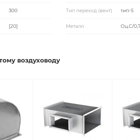
300
Тип переход (вент)
тип-5
[20]
Металл
Оц.С/0,7
тому воздуховоду