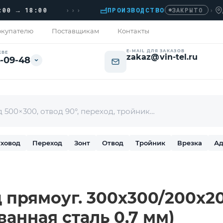
›››
 18:00
ПРОИЗВОДСТВО
›
ДОМО
ЗАКРЫТО
купателю
Поставщикам
Контакты
E-MAIL ДЛЯ ЗАКАЗОВ
КВЕ
zakaz@vin-tel.ru
-09-48
ховод
Переход
Зонт
Отвод
Тройник
Врезка
Ад
 прямоуг. 300х300/200х200
ванная сталь 0,7 мм)