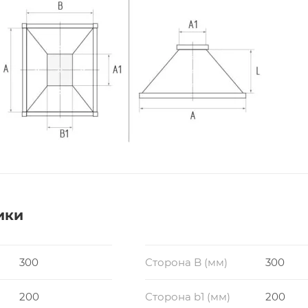
ики
300
Сторона B (мм)
300
200
Сторона b1 (мм)
200