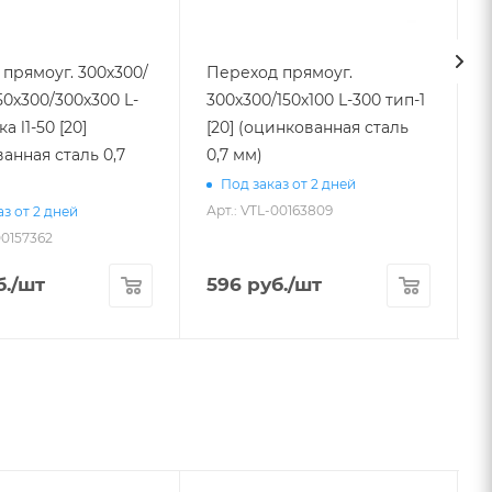
прямоуг. 300х300/
Переход прямоуг.
50х300/300х300 L-
300х300/150х100 L-300 тип-1
[20] (оцинкованная сталь
3
анная сталь 0,7
0,7 мм)
Под заказ от 2 дней
Арт.: VTL-00163809
з от 2 дней
00157362
А
.
/шт
596
руб.
/шт