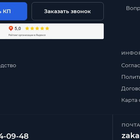
Вопр
ь КП
Заказать звонок
ИНФО
дство
Соглас
Полит
Догов
Карта 
ПОЧТ
zaka