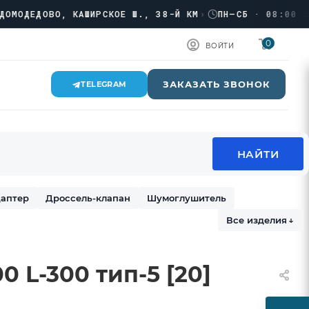
ДЕДОВО, КАШИРСКОЕ Ш., 38-Й КМ
›
ПН–СБ · 08:00 → 17:
0
ВОЙТИ
ЗАКАЗАТЬ ЗВОНОК
TELEGRAM
аптер
Дроссель-клапан
Шумоглушитель
Все изделия
↓
 L-300 тип-5 [20]