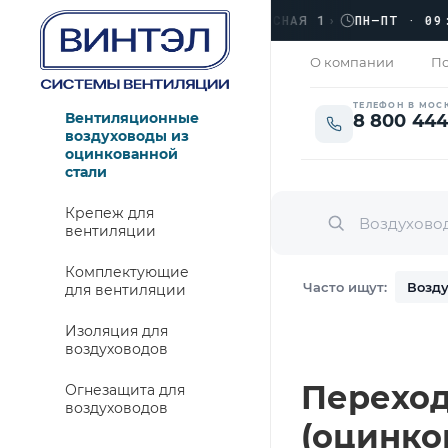
›
ЛЮБЕРЦЫ, УЛ. КРАСНАЯ 1
›
ПН–ПТ · 09:00 →
АКРЫТО
О компании
По
ТЕЛЕФОН В МОС
Вентиляционные
8 800 444
воздуховоды из
оцинкованной
стали
Крепеж для
вентиляции
Комплектующие
Часто ищут:
Возду
для вентиляции
Изоляция для
воздуховодов
Переход
Огнезащита для
воздуховодов
(оцинко