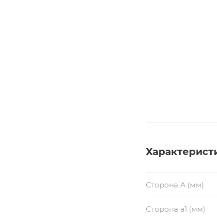
Характерист
Сторона А (мм)
Сторона a1 (мм)