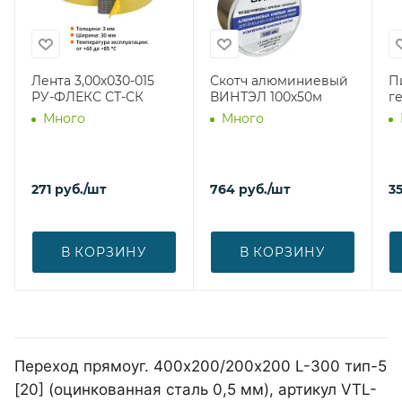
Лента 3,00х030-015
Скотч алюминиевый
П
РУ-ФЛЕКС СТ-СК
ВИНТЭЛ 100х50м
г
Много
Много
271
руб.
/шт
764
руб.
/шт
3
В КОРЗИНУ
В КОРЗИНУ
Переход прямоуг. 400х200/200х200 L-300 тип-5
[20] (оцинкованная сталь 0,5 мм), артикул VTL-