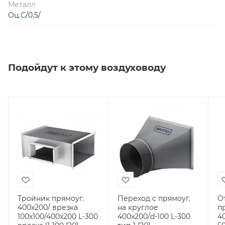
Металл
Оц.С/0,5/
Подойдут к этому воздуховоду
Тройник прямоуг.
Переход с прямоуг.
О
400х200/ врезка
на круглое
п
100х100/400х200 L-300
400х200/d-100 L-300
4