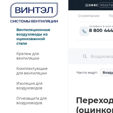
›››
ТАВКА МОСКВА И ОБЛАСТЬ
ОФИС
›
ЗАКРЫТО
О компании
По
ТЕЛЕФОН В МОС
Вентиляционные
8 800 444
воздуховоды из
оцинкованной
стали
Крепеж для
вентиляции
Комплектующие
Часто ищут:
Возду
для вентиляции
Изоляция для
воздуховодов
Переход 
Огнезащита для
воздуховодов
(оцинко