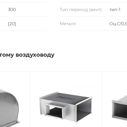
300
Тип переход (вент)
тип-1
[20]
Металл
Оц.С/0,5
тому воздуховоду