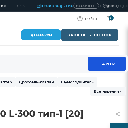
›››
ПРОИЗВОДСТВО
›
ДОМОДЕДОВО, К
ЗАКРЫТО
0
ВОЙТИ
ЗАКАЗАТЬ ЗВОНОК
TELEGRAM
аптер
Дроссель-клапан
Шумоглушитель
Все изделия
↓
 L-300 тип-1 [20]