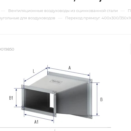
—
—
Вентиляционные воздуховоды из оцинкованной стали
П
—
угольные для воздуховодов
Переход прямоуг. 400х300/350х100
0019850