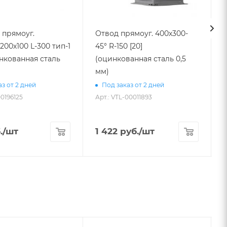
 прямоуг.
Отвод прямоуг. 400х300-
200х100 L-300 тип-1
45° R-150 [20]
инкованная сталь
(оцинкованная сталь 0,5
3
мм)
з от 2 дней
Под заказ от 2 дней
00196125
Арт.: VTL-00011893
А
.
/шт
1 422
руб.
/шт