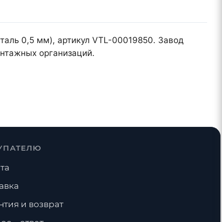
таль 0,5 мм), артикул VTL-00019850. Завод
онтажных организаций.
УПАТЕЛЮ
та
авка
нтия и возврат