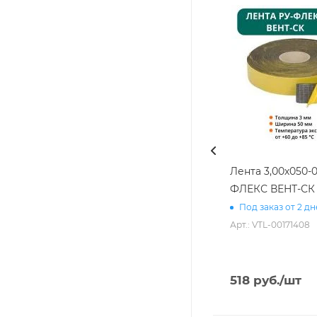
Лента 3,00х050-0
ФЛЕКС ВЕНТ-СК
Под заказ от 2 д
Арт.: VTL-00171408
518
руб.
/шт