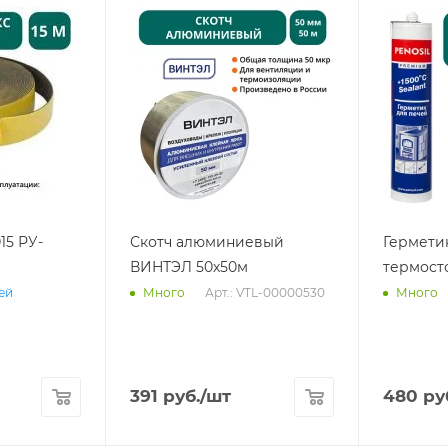
15 РУ-
Скотч алюминиевый
Гермети
ВИНТЭЛ 50х50м
термост
Арт.: VTL-00000530
ней
Много
Много
391
руб.
/шт
480
ру