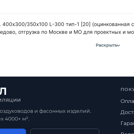
 400х300/350х100 L-300 тип-1 [20] (оцинкованная с
дово, отгрузка по Москве и МО для проектных и м
Раскрыть
Л
ПОК
ИЛЯЦИИ
Опла
оздуховодов и фасонных изделий.
Дост
х 4000+ м².
Гара