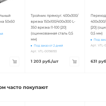
ольный
Тройник прямоуг. 400х300/
Переход
ка 50х50
врезка 150х100/400х300 L-
400х300/
350 врезка l1-100 [20]
[20] (оц
(оцинкованная сталь 0,5
0,5 мм)
ней
мм)
Под зака
Арт.: VTL-
Под заказ от 2 дней
Арт.: VTL-00196193
1 203
руб.
/шт
631
руб
ом часто покупают