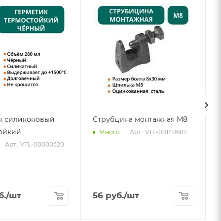
к силиконовый
Струбцина монтажная М8
ойкий
Арт.: VTL-00140684
Много
Арт.: VTL-00000520
б.
/шт
56
руб.
/шт