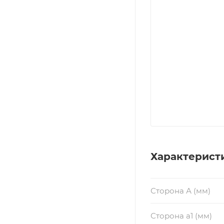
Характерист
Сторона А (мм)
Сторона a1 (мм)