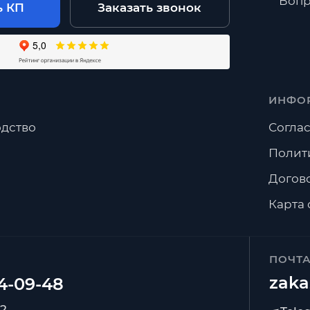
Вопр
ь КП
Заказать звонок
ИНФО
дство
Соглас
Полит
Догов
Карта 
ПОЧТ
zaka
92