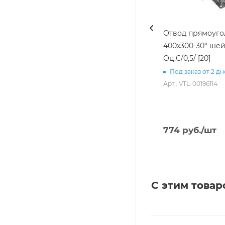
Отвод прямоуг
400х300-30° шей
Оц.С/0,5/ [20]
Под заказ от 2 д
Арт.: VTL-00196114
774
руб.
/шт
С этим товар