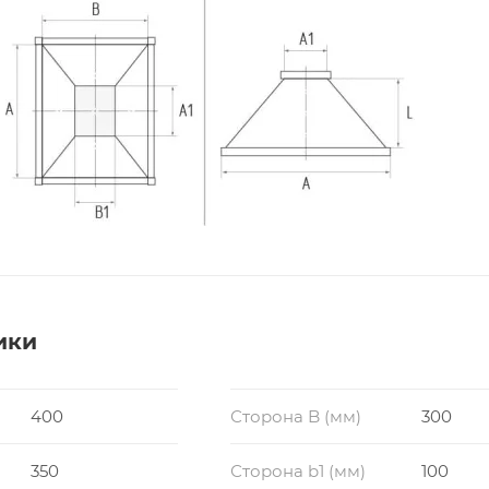
ики
400
Сторона B (мм)
300
350
Сторона b1 (мм)
100