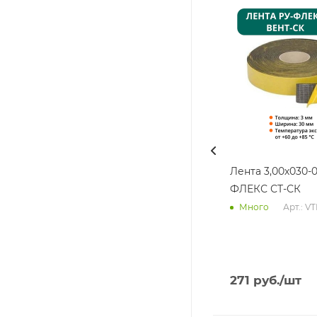
Лента 3,00х030-0
ФЛЕКС СТ-СК
Арт.: V
Много
271
руб.
/шт