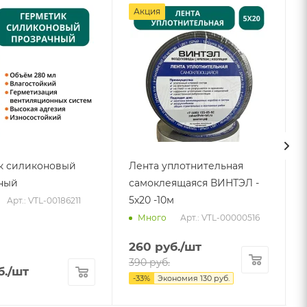
Акция
к силиконовый
Лента уплотнительная
ный
самоклеящаяся ВИНТЭЛ -
5х20 -10м
Арт.: VTL-00186211
Арт.: VTL-00000516
Много
260
руб.
/шт
390
руб.
б.
/шт
-
33
%
Экономия
130
руб.