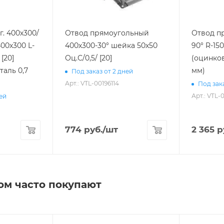
. 400х300/
Отвод прямоугольный
Отвод пр
00х300 L-
400х300-30° шейка 50х50
90° R-150
Оц.С/0,5/ [20]
(оцинков
таль 0,7
мм)
Под заказ от 2 дней
Арт.: VTL-00196114
Под зака
Арт.: VTL-
ней
774
руб.
/шт
2 365
р
ом часто покупают