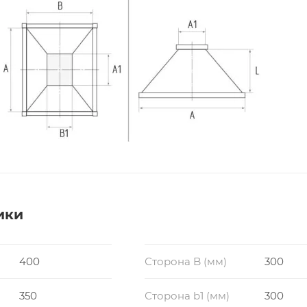
ики
400
Сторона B (мм)
300
350
Сторона b1 (мм)
300