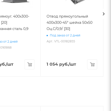
ямоуг. 400х300-
Отвод прямоугольный
 [20]
400х300-45° шейка 50х50
анная сталь 0,9
Оц.С/0,9/ [30]
3
Под заказ от 2 дней
Арт.: VTL-00182855
з от 2 дней
00161868
А
уб.
/шт
1 054
руб.
/шт