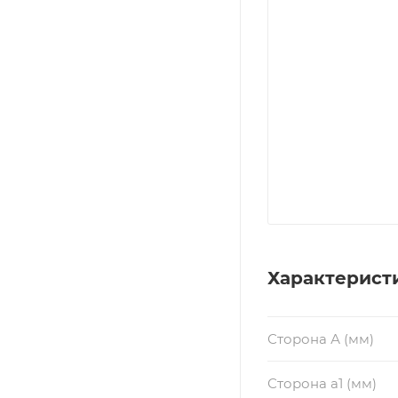
Характерист
Сторона А (мм)
Сторона a1 (мм)