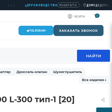
››
ПРОИЗВОДСТВО
›
ДОМОДЕДОВО, КАШИ
ЗАКРЫТО
0
ВОЙТИ
ЗАКАЗАТЬ ЗВОНОК
TELEGRAM
аптер
Дроссель-клапан
Шумоглушитель
Все изделия
↓
 L-300 тип-1 [20]