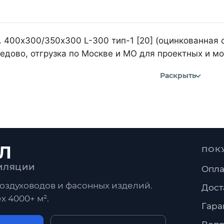
 400х300/350х300 L-300 тип-1 [20] (оцинкованная с
дово, отгрузка по Москве и МО для проектных и м
Раскрыть
Л
ПОК
ИЛЯЦИИ
Опла
оздуховодов и фасонных изделий.
Дост
х 4000+ м².
Гара