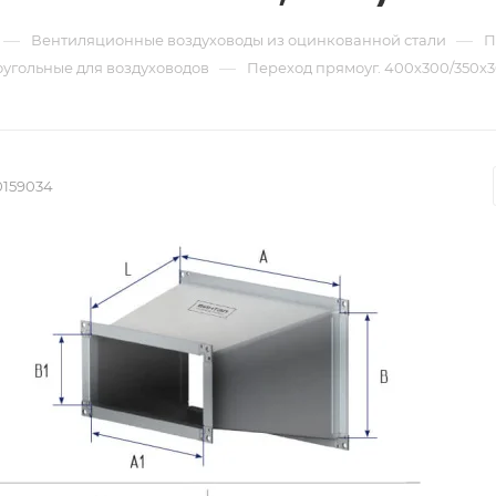
—
—
Вентиляционные воздуховоды из оцинкованной стали
П
—
угольные для воздуховодов
Переход прямоуг. 400х300/350х30
0159034