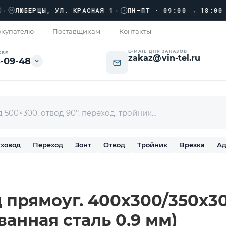
›
ЮБЕРЦЫ, УЛ. КРАСНАЯ 1
›
ПН–ПТ · 09:00 → 18:00
купателю
Поставщикам
Контакты
E-MAIL ДЛЯ ЗАКАЗОВ
КВЕ
zakaz@vin-tel.ru
-09-48
ховод
Переход
Зонт
Отвод
Тройник
Врезка
Ад
прямоуг. 400х300/350х300
ванная сталь 0,9 мм)