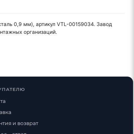
таль 0,9 мм), артикул VTL-00159034. Завод
онтажных организаций.
УПАТЕЛЮ
та
авка
нтия и возврат