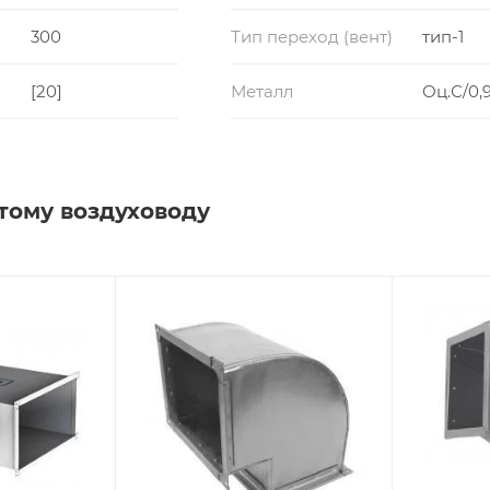
300
Тип переход (вент)
тип-1
[20]
Металл
Оц.С/0,9
тому воздуховоду