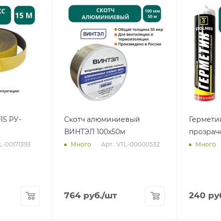
15 РУ-
Скотч алюминиевый
Гермети
ВИНТЭЛ 100х50м
прозрач
TL-00171393
Арт.: VTL-00000532
Много
Много
764
руб.
/шт
240
ру