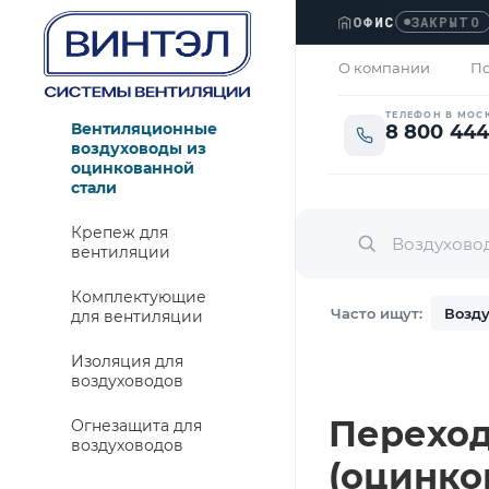
ОФИС
›
Л
ЗАКРЫТО
О компании
По
ТЕЛЕФОН В МОС
Вентиляционные
8 800 444
воздуховоды из
оцинкованной
стали
Крепеж для
вентиляции
Комплектующие
Часто ищут:
Возду
для вентиляции
Изоляция для
воздуховодов
Переход 
Огнезащита для
воздуховодов
(оцинко