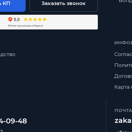
Вопр
ь КП
Заказать звонок
ИНФО
дство
Соглас
Полит
Догов
Карта 
ПОЧТ
zaka
92