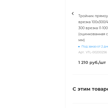
Тройник прямоуг
врезка 100х300/4
300 врезка l1-100 [20]
(оцинкованная с
мм)
Под заказ от 2 д
Арт.: VTL-00200256
1 210
руб.
/шт
С этим товар