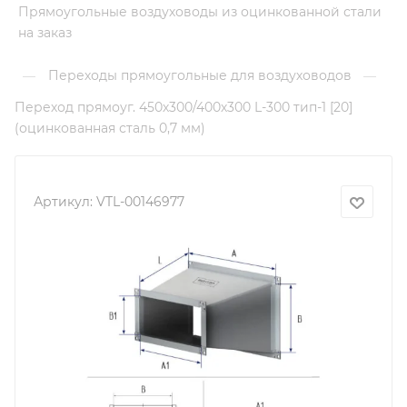
Прямоугольные воздуховоды из оцинкованной стали
на заказ
Переходы прямоугольные для воздуховодов
—
—
Переход прямоуг. 450х300/400х300 L-300 тип-1 [20]
(оцинкованная сталь 0,7 мм)
Артикул:
VTL-00146977