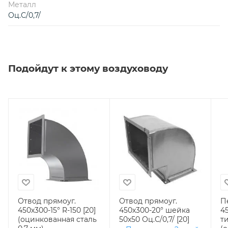
Металл
Оц.С/0,7/
Подойдут к этому воздуховоду
Отвод прямоуг.
Отвод прямоуг.
П
450х300-15° R-150 [20]
450х300-20° шейка
4
(оцинкованная сталь
50х50 Оц.С/0,7/ [20]
ти