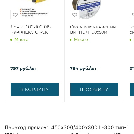
Лента 3,00х100-015
Скотч алюминиевый
Г
РУ-ФЛЕКС СТ-СК
ВИНТЭЛ 100х50м
с
Много
Много
797
руб.
/шт
764
руб.
/шт
21
В КОРЗИНУ
В КОРЗИНУ
Переход прямоуг. 450х300/400х300 L-300 тип-1