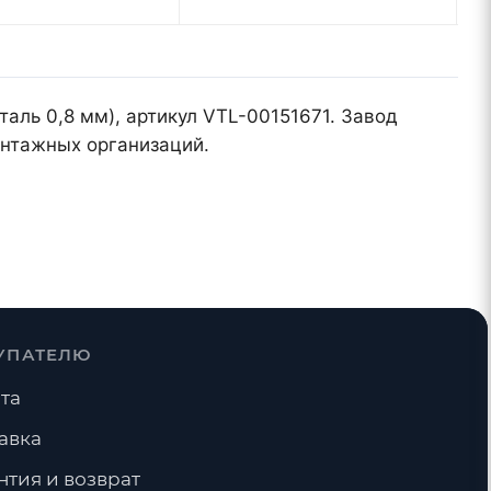
таль 0,8 мм), артикул VTL-00151671. Завод
онтажных организаций.
УПАТЕЛЮ
та
авка
нтия и возврат