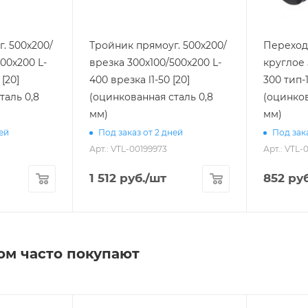
. 500х200/
Тройник прямоуг. 500х200/
Переход 
00х200 L-
врезка 300х100/500х200 L-
круглое 
400 врезка l1-50 [20]
300 тип-1
таль 0,8
(оцинкованная сталь 0,8
(оцинков
мм)
мм)
ней
Под заказ от 2 дней
Под зака
Арт.: VTL-00199973
Арт.: VTL-
1 512
руб.
/шт
852
руб
ом часто покупают