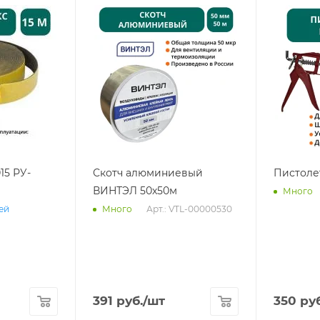
15 РУ-
Скотч алюминиевый
Пистоле
ВИНТЭЛ 50х50м
Много
Арт.: VTL-00000530
ней
Много
391
руб.
/шт
350
руб