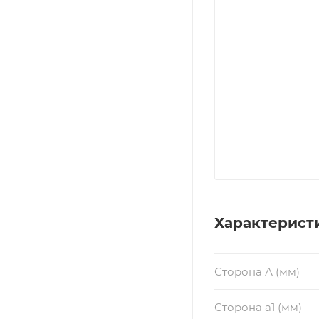
Характерист
Сторона А (мм)
Сторона a1 (мм)