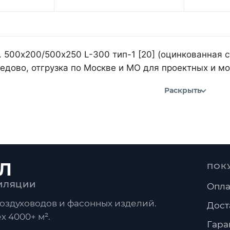
 500х200/500х250 L-300 тип-1 [20] (оцинкованная с
дово, отгрузка по Москве и МО для проектных и м
Раскрыть
Л
ПОК
ИЛЯЦИИ
Опла
оздуховодов и фасонных изделий.
Дост
х 4000+ м².
Гара