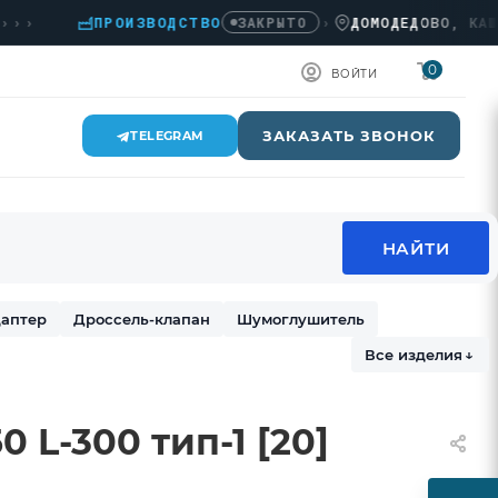
ПРОИЗВОДСТВО
›
ДОМОДЕДОВО, КАШИРСК
ЗАКРЫТО
0
ВОЙТИ
ЗАКАЗАТЬ ЗВОНОК
TELEGRAM
аптер
Дроссель-клапан
Шумоглушитель
Все изделия
↓
 L-300 тип-1 [20]