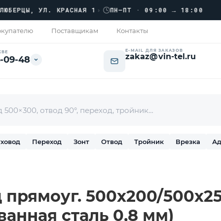
›››
РЦЫ, УЛ. КРАСНАЯ 1
›
ПН–ПТ · 09:00 → 18:00
купателю
Поставщикам
Контакты
E-MAIL ДЛЯ ЗАКАЗОВ
КВЕ
zakaz@vin-tel.ru
-09-48
ховод
Переход
Зонт
Отвод
Тройник
Врезка
Ад
прямоуг. 500х200/500х250
ванная сталь 0,8 мм)