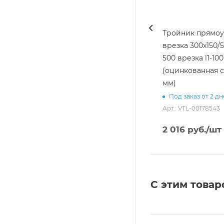
Тройник прямоуг
врезка 300х150/5
500 врезка l1-100 [20]
(оцинкованная с
мм)
Под заказ от 2 д
Арт.: VTL-00178543
2 016
руб.
/шт
С этим товар