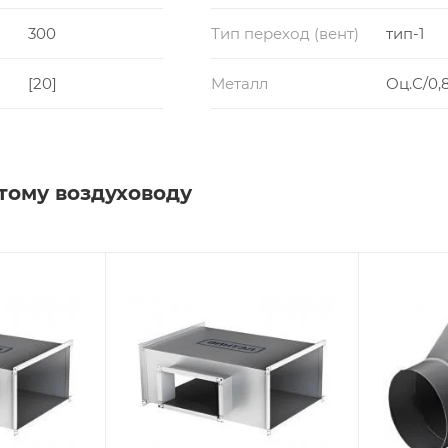
300
Тип переход (вент)
тип-1
[20]
Металл
Оц.С/0,
тому воздуховоду