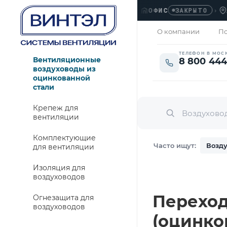
ОФИС
›
ЛЮБЕ
ЗАКРЫТО
О компании
По
ТЕЛЕФОН В МОС
Вентиляционные
8 800 444
воздуховоды из
оцинкованной
стали
Крепеж для
вентиляции
Комплектующие
Часто ищут:
Возду
для вентиляции
Изоляция для
воздуховодов
Переход 
Огнезащита для
воздуховодов
(оцинко