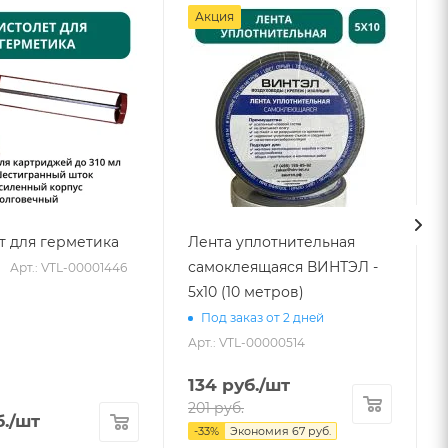
Акция
т для герметика
Лента уплотнительная
самоклеящаяся ВИНТЭЛ -
Арт.: VTL-00001446
5х10 (10 метров)
Под заказ от 2 дней
Арт.: VTL-00000514
134
руб.
/шт
201
руб.
.
/шт
-
33
%
Экономия
67
руб.