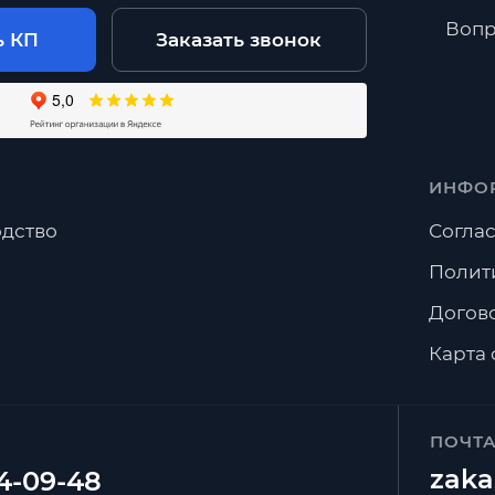
Вопр
ь КП
Заказать звонок
ИНФО
дство
Соглас
Полит
Догов
Карта 
ПОЧТ
zaka