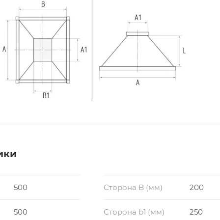
ики
500
Сторона B (мм)
200
500
Сторона b1 (мм)
250