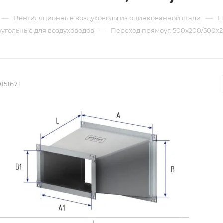
—
—
Вентиляционные воздуховоды из оцинкованной стали
П
—
угольные для воздуховодов
Переход прямоуг. 500х200/500х25
151671