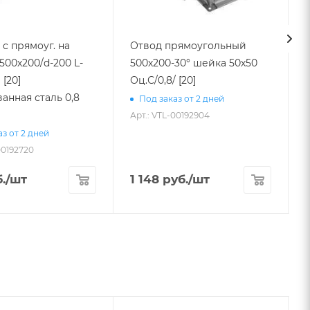
с прямоуг. на
Отвод прямоугольный
500х200/d-200 L-
500х200-30° шейка 50х50
 [20]
Оц.С/0,8/ [20]
анная сталь 0,8
Под заказ от 2 дней
Арт.: VTL-00192904
А
з от 2 дней
00192720
.
/шт
1 148
руб.
/шт