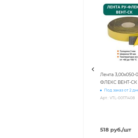
Лента 3,00х050-0
ФЛЕКС ВЕНТ-СК
Под заказ от 2 д
Арт.: VTL-00171408
518
руб.
/шт