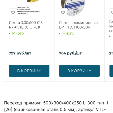
Г
Лента 3,00х100-015
Скотч алюминиевый
у
РУ-ФЛЕКС СТ-СК
ВИНТЭЛ 100х50м
с
Много
Много
797
руб.
/шт
764
руб.
/шт
21
В КОРЗИНУ
В КОРЗИНУ
Переход прямоуг. 500х300/400х250 L-300 тип-1
[20] (оцинкованная сталь 0,5 мм), артикул VTL-