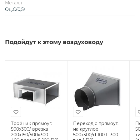
Металл
Оц.С/0,5/
Подойдут к этому воздуховоду
Тройник прямоуг.
Переход с прямоуг.
П
500х300/ врезка
на круглое
5
200х150/500х300 L-
500х300/d-100 L-300
ти