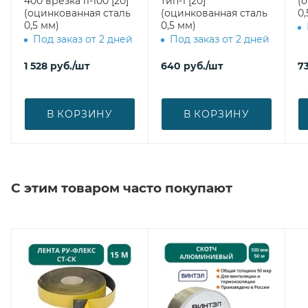
400 врезка l1-100 [20]
тип-1 [20]
(
(оцинкованная сталь
(оцинкованная сталь
0,
0,5 мм)
0,5 мм)
Под заказ от 2 дней
Под заказ от 2 дней
1 528
руб.
/шт
640
руб.
/шт
7
В КОРЗИНУ
В КОРЗИНУ
С этим товаром часто покупают