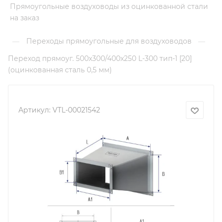
Прямоугольные воздуховоды из оцинкованной стали
на заказ
Переходы прямоугольные для воздуховодов
—
—
Переход прямоуг. 500х300/400х250 L-300 тип-1 [20]
(оцинкованная сталь 0,5 мм)
Артикул:
VTL-00021542