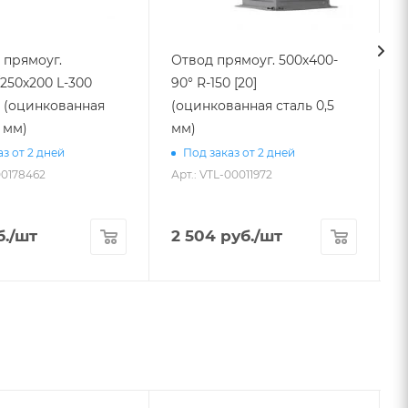
 прямоуг.
Отвод прямоуг. 500х400-
250х200 L-300
90° R-150 [20]
0] (оцинкованная
(оцинкованная сталь 0,5
700 в
5 мм)
мм)
з от 2 дней
Под заказ от 2 дней
00178462
Арт.: VTL-00011972
А
.
/шт
2 504
руб.
/шт