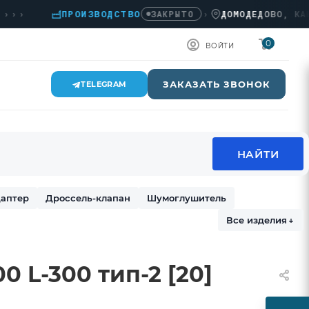
›
ПРОИЗВОДСТВО
›
ДОМОДЕДОВО, КАШИРС
ЗАКРЫТО
0
ВОЙТИ
ЗАКАЗАТЬ ЗВОНОК
TELEGRAM
аптер
Дроссель-клапан
Шумоглушитель
Все изделия
↓
 L-300 тип-2 [20]