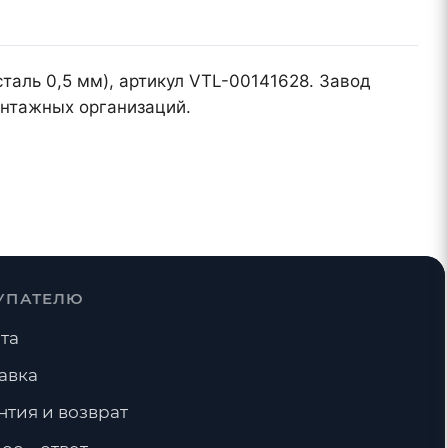
таль 0,5 мм), артикул VTL-00141628. Завод
онтажных организаций.
УПАТЕЛЮ
та
авка
нтия и возврат