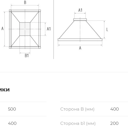
ики
500
Сторона B (мм)
400
400
Сторона b1 (мм)
200