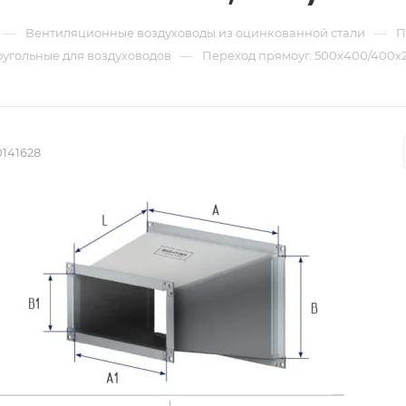
—
—
Вентиляционные воздуховоды из оцинкованной стали
П
—
угольные для воздуховодов
Переход прямоуг. 500х400/400х20
0141628