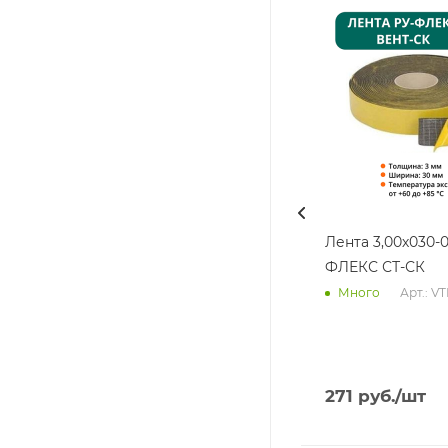
Лента 3,00х030-0
ФЛЕКС СТ-СК
Арт.: V
Много
271
руб.
/шт