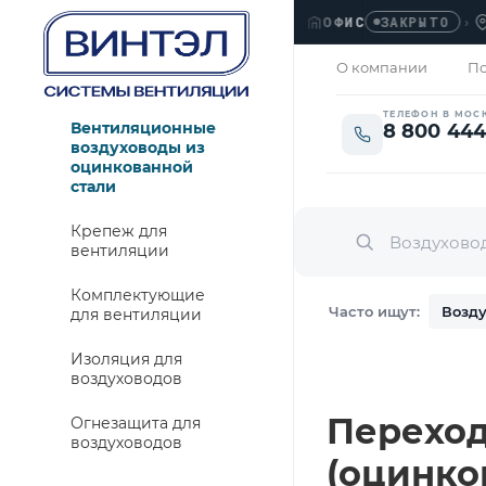
ОФИС
›
ЛЮБ
ЗАКРЫТО
О компании
По
ТЕЛЕФОН В МОС
Вентиляционные
8 800 444
воздуховоды из
оцинкованной
стали
Крепеж для
вентиляции
Комплектующие
Часто ищут:
Возду
для вентиляции
Изоляция для
воздуховодов
Переход
Огнезащита для
воздуховодов
(оцинко