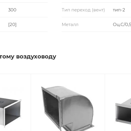
300
Тип переход (вент)
тип-2
[20]
Металл
Оц.С/0,5
тому воздуховоду