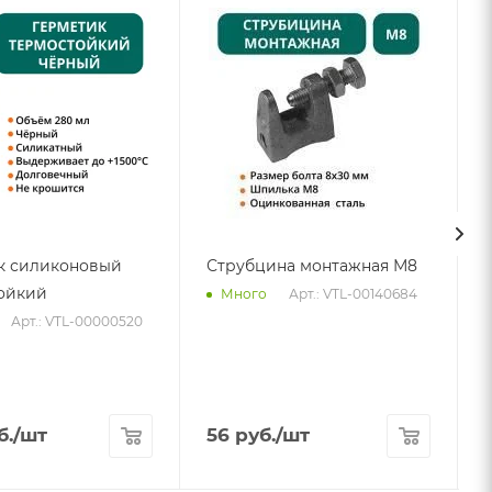
к силиконовый
Струбцина монтажная М8
ойкий
Арт.: VTL-00140684
Много
Арт.: VTL-00000520
б.
/шт
56
руб.
/шт