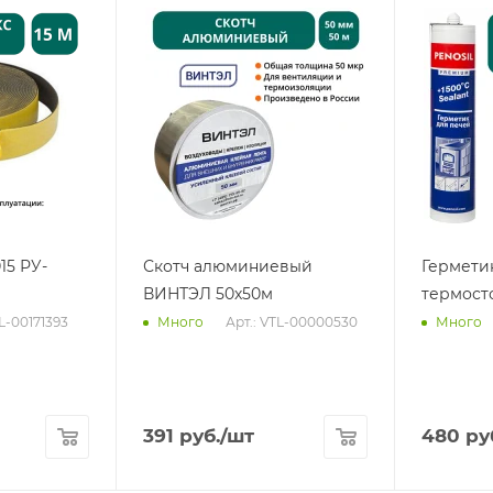
15 РУ-
Скотч алюминиевый
Гермети
ВИНТЭЛ 50х50м
термост
TL-00171393
Арт.: VTL-00000530
Много
Много
391
руб.
/шт
480
ру