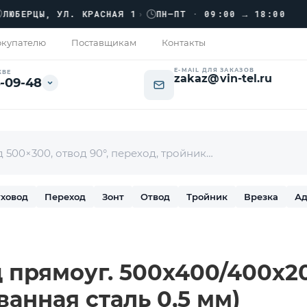
››
ЕРЦЫ, УЛ. КРАСНАЯ 1
›
ПН–ПТ · 09:00 → 18:00
купателю
Поставщикам
Контакты
E-MAIL ДЛЯ ЗАКАЗОВ
КВЕ
zakaz@vin-tel.ru
-09-48
ховод
Переход
Зонт
Отвод
Тройник
Врезка
Ад
 прямоуг. 500х400/400х200
ванная сталь 0,5 мм)