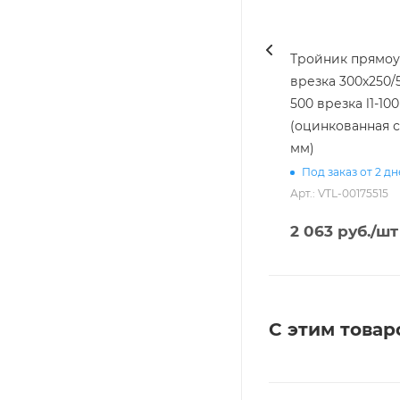
Тройник прямоуг
врезка 300х250/
500 врезка l1-100 [20]
(оцинкованная с
мм)
Под заказ от 2 д
Арт.: VTL-00175515
2 063
руб.
/шт
С этим товар