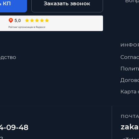
Вопр
ь КП
Заказать звонок
ИНФО
дство
Соглас
Полит
Догов
Карта 
ПОЧТ
zaka
92