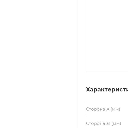
Характерист
Сторона А (мм)
Сторона a1 (мм)