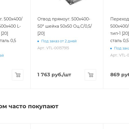
. 500х400/
Отвод прямоуг. 500х400-
Переход
500х400 L-
50° шейка 50х50 Оц.С/0,5/
500х400/
[20]
тип-1 [2
таль 0,5
сталь 0,
Под заказ от 2 дней
Арт.: VTL-00157915
Под зака
Арт.: VTL-
ней
1 763
руб.
/шт
869
руб
ом часто покупают