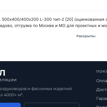
 500х400/400х200 L-300 тип-2 [20] (оцинкованная с
дово, отгрузка по Москве и МО для проектных и м
Раскрыть
Л
ПОК
ИЛЯЦИИ
Опла
оздуховодов и фасонных изделий.
Дост
х 4000+ м².
Гара