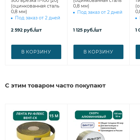
500 врезка l1-100 [20]
(оцинкованная сталь
ти
(оцинкованная сталь
0,8 мм)
(
0,8 мм)
0,
Под заказ от 2 дней
Под заказ от 2 дней
2 592
руб.
/шт
1 125
руб.
/шт
1 
В КОРЗИНУ
В КОРЗИНУ
С этим товаром часто покупают