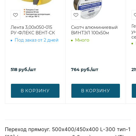
Г
Лента 3,00х050-015
Скотч алюминиевый
у
РУ-ФЛЕКС ВЕНТ-СК
ВИНТЭЛ 100х50м
с
Под заказ от 2 дней
Много
518
руб.
/шт
764
руб.
/шт
21
В КОРЗИНУ
В КОРЗИНУ
Переход прямоуг. 500х400/450х400 L-300 тип-1