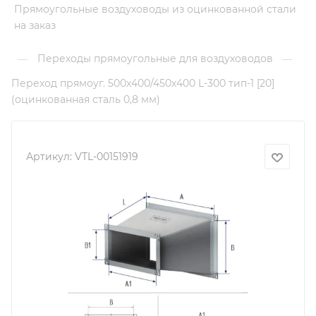
Прямоугольные воздуховоды из оцинкованной стали
на заказ
Переходы прямоугольные для воздуховодов
—
—
Переход прямоуг. 500х400/450х400 L-300 тип-1 [20]
(оцинкованная сталь 0,8 мм)
Артикул:
VTL-00151919