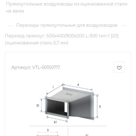
Прямоугольные воздуховоды из оцинкованной стали
на заказ
Переходы прямоугольные для воздуховодов
—
—
Переход прямоуг. 500х400/800х200 L-300 тип-1 [20]
(оцинкованная сталь 0,7 мм)
Артикул:
VTL-00150717