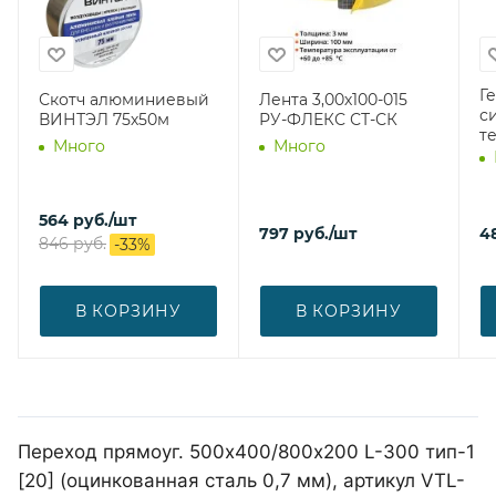
Г
Скотч алюминиевый
Лента 3,00х100-015
с
ВИНТЭЛ 75х50м
РУ-ФЛЕКС СТ-СК
т
Много
Много
564
руб.
/шт
797
руб.
/шт
4
846
руб.
-
33
%
В КОРЗИНУ
В КОРЗИНУ
Переход прямоуг. 500х400/800х200 L-300 тип-1
[20] (оцинкованная сталь 0,7 мм), артикул VTL-