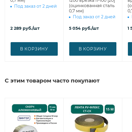
0,7 мм)
1200 врезка l1-100 [20]
вр
(оцинкованная сталь
(
Под заказ от 2 дней
0,7 мм)
0,
Под заказ от 2 дней
2 289
руб.
/шт
5 054
руб.
/шт
1 
В КОРЗИНУ
В КОРЗИНУ
С этим товаром часто покупают