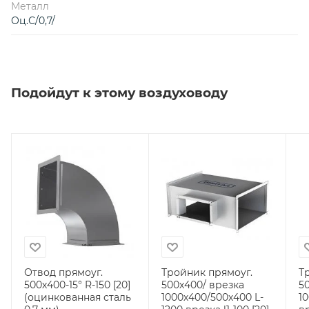
Металл
Оц.С/0,7/
Подойдут к этому воздуховоду
Отвод прямоуг.
Тройник прямоуг.
Т
500х400-15° R-150 [20]
500х400/ врезка
5
(оцинкованная сталь
1000х400/500х400 L-
1