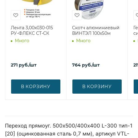
Лента 3,00х030-015
Скотч алюминиевый
Г
РУ-ФЛЕКС СТ-СК
ВИНТЭЛ 100х50м
с
Много
Много
271
руб.
/шт
764
руб.
/шт
21
В КОРЗИНУ
В КОРЗИНУ
Переход прямоуг. 500х500/400х400 L-300 тип-1
[20] (оцинкованная сталь 0,7 мм), артикул VTL-