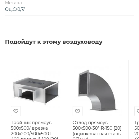
Металл
Оц.С/0,7/
Подойдут к этому воздуховоду
Тройник прямоуг.
Отвод прямоуг.
Т
500х500/ врезка
500х500-30° R-150 [20]
5
200х200/500х500 L-
(оцинкованная сталь
2