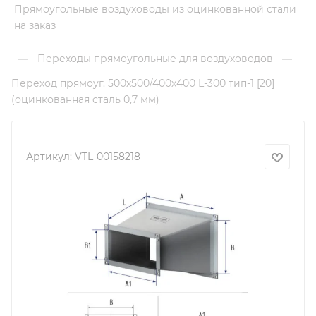
Прямоугольные воздуховоды из оцинкованной стали
на заказ
Переходы прямоугольные для воздуховодов
—
—
Переход прямоуг. 500х500/400х400 L-300 тип-1 [20]
(оцинкованная сталь 0,7 мм)
Артикул:
VTL-00158218