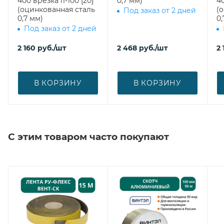
400 врезка l1-100 [20]
0,7 мм)
400 врезка
(оцинкованная сталь
(
Под заказ от 2 дней
0,7 мм)
0,
Под заказ от 2 дней
2 160
руб.
/шт
2 468
руб.
/шт
2 
В КОРЗИНУ
В КОРЗИНУ
С этим товаром часто покупают