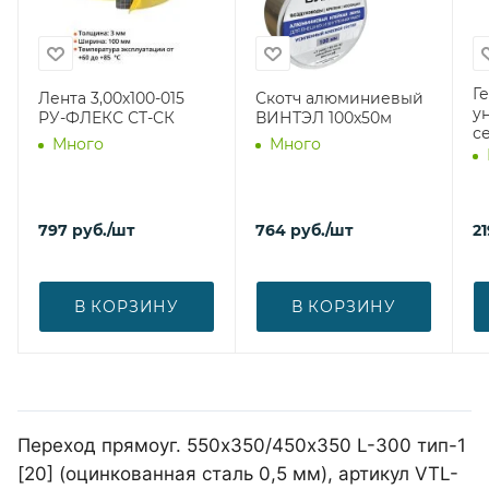
Г
Лента 3,00х100-015
Скотч алюминиевый
у
РУ-ФЛЕКС СТ-СК
ВИНТЭЛ 100х50м
с
Много
Много
797
руб.
/шт
764
руб.
/шт
21
В КОРЗИНУ
В КОРЗИНУ
Переход прямоуг. 550х350/450х350 L-300 тип-1
[20] (оцинкованная сталь 0,5 мм), артикул VTL-