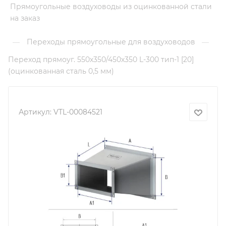
Прямоугольные воздуховоды из оцинкованной стали
на заказ
Переходы прямоугольные для воздуховодов
—
—
Переход прямоуг. 550х350/450х350 L-300 тип-1 [20]
(оцинкованная сталь 0,5 мм)
Артикул:
VTL-00084521