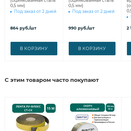
(оцинкованная сталь
(оцинкованная сталь
вр
0,5 мм)
0,5 мм)
(
0,
Под заказ от 2 дней
Под заказ от 2 дней
864
руб.
/шт
990
руб.
/шт
2 
В КОРЗИНУ
В КОРЗИНУ
С этим товаром часто покупают