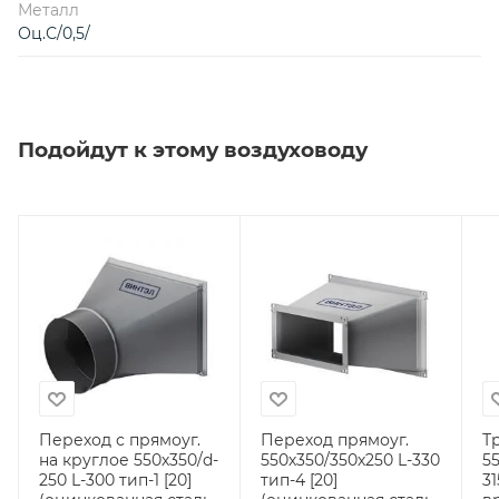
Металл
Оц.С/0,5/
Подойдут к этому воздуховоду
Переход с прямоуг.
Переход прямоуг.
Т
на круглое 550х350/d-
550х350/350х250 L-330
5
250 L-300 тип-1 [20]
тип-4 [20]
31