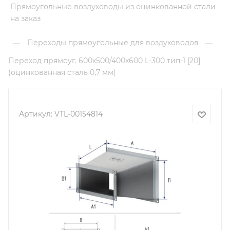
Прямоугольные воздуховоды из оцинкованной стали
на заказ
Переходы прямоугольные для воздуховодов
—
—
Переход прямоуг. 600х500/400х600 L-300 тип-1 [20]
(оцинкованная сталь 0,7 мм)
Артикул:
VTL-00154814