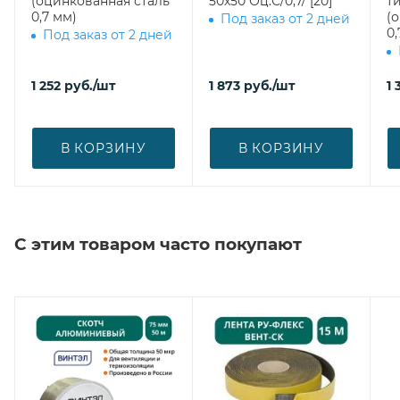
(оцинкованная сталь
50х50 Оц.С/0,7/ [20]
ти
0,7 мм)
(
Под заказ от 2 дней
0,
Под заказ от 2 дней
1 252
руб.
/шт
1 873
руб.
/шт
1 
В КОРЗИНУ
В КОРЗИНУ
С этим товаром часто покупают