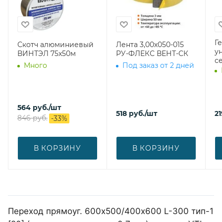
Г
Скотч алюминиевый
Лента 3,00х050-015
у
ВИНТЭЛ 75х50м
РУ-ФЛЕКС ВЕНТ-СК
с
Много
Под заказ от 2 дней
564
руб.
/шт
518
руб.
/шт
21
846
руб.
-
33
%
В КОРЗИНУ
В КОРЗИНУ
Переход прямоуг. 600х500/400х600 L-300 тип-1