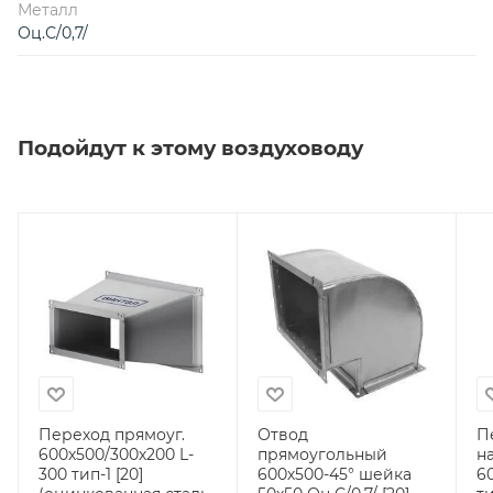
Металл
Оц.С/0,7/
Подойдут к этому воздуховоду
Переход прямоуг.
Отвод
П
600х500/300х200 L-
прямоугольный
н
300 тип-1 [20]
600х500-45° шейка
6