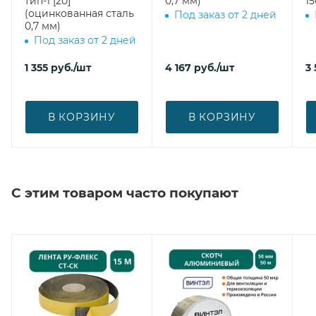
тип-1 [20]
0,7 мм)
15
(оцинкованная сталь
Под заказ от 2 дней
0,7 мм)
Под заказ от 2 дней
1 355
руб.
/шт
4 167
руб.
/шт
3
В КОРЗИНУ
В КОРЗИНУ
С этим товаром часто покупают