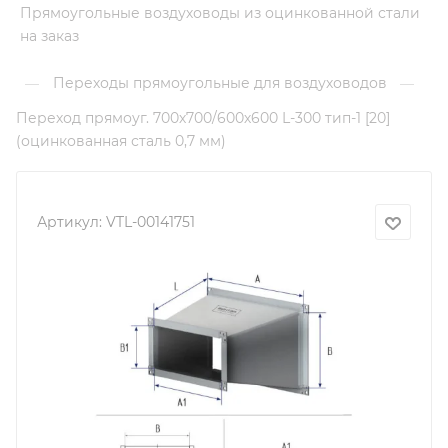
Прямоугольные воздуховоды из оцинкованной стали
на заказ
Переходы прямоугольные для воздуховодов
—
—
Переход прямоуг. 700х700/600х600 L-300 тип-1 [20]
(оцинкованная сталь 0,7 мм)
Артикул:
VTL-00141751