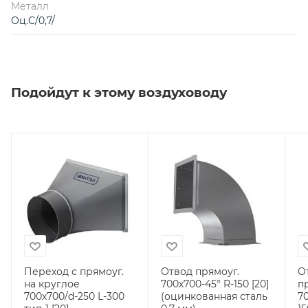
Металл
Оц.С/0,7/
Подойдут к этому воздуховоду
Переход с прямоуг.
Отвод прямоуг.
О
на круглое
700х700-45° R-150 [20]
п
700х700/d-250 L-300
(оцинкованная сталь
7