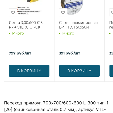
Лента 3,00х100-015
Скотч алюминиевый
П
РУ-ФЛЕКС СТ-СК
ВИНТЭЛ 50х50м
г
Много
Много
797
руб.
/шт
391
руб.
/шт
3
В КОРЗИНУ
В КОРЗИНУ
Переход прямоуг. 700х700/600х600 L-300 тип-1
[20] (оцинкованная сталь 0,7 мм), артикул VTL-