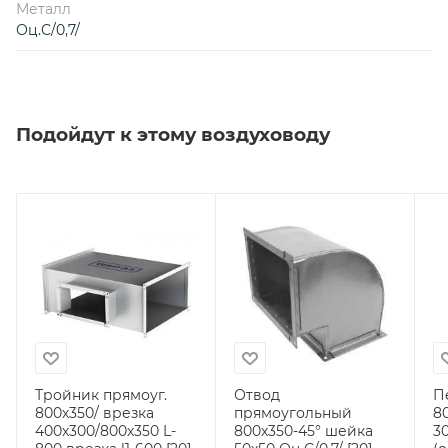
Металл
Оц.С/0,7/
Подойдут к этому воздуховоду
Тройник прямоуг.
Отвод
П
800х350/ врезка
прямоугольный
8
400х300/800х350 L-
800х350-45° шейка
30