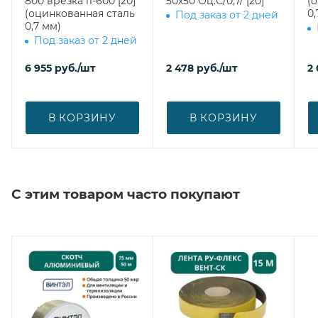
800 врезка l1-600 [20]
50х50 Оц.С/0,7/ [20]
(
(оцинкованная сталь
0,
Под заказ от 2 дней
0,7 мм)
Под заказ от 2 дней
6 955
руб.
/шт
2 478
руб.
/шт
2
В КОРЗИНУ
В КОРЗИНУ
С этим товаром часто покупают