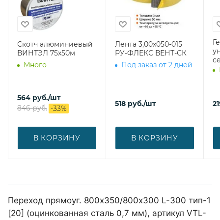
Г
Скотч алюминиевый
Лента 3,00х050-015
у
ВИНТЭЛ 75х50м
РУ-ФЛЕКС ВЕНТ-СК
с
Много
Под заказ от 2 дней
564
руб.
/шт
518
руб.
/шт
21
846
руб.
-
33
%
В КОРЗИНУ
В КОРЗИНУ
Переход прямоуг. 800х350/800х300 L-300 тип-1
[20] (оцинкованная сталь 0,7 мм), артикул VTL-