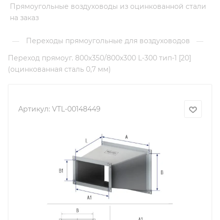
Прямоугольные воздуховоды из оцинкованной стали
на заказ
Переходы прямоугольные для воздуховодов
—
—
Переход прямоуг. 800х350/800х300 L-300 тип-1 [20]
(оцинкованная сталь 0,7 мм)
Артикул:
VTL-00148449