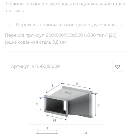
Прямоугольные воздуховоды из оцинкованной стали
на заказ
Переходы прямоугольные для воздуховодов
—
—
Переход прямоуг. 800х500/500х500 L-300 тип-1 [20]
(оцинкованная сталь 0,8 мм)
Артикул:
VTL-00151009