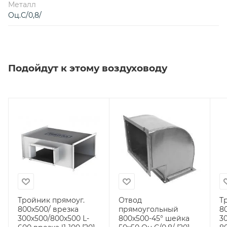
Металл
Оц.С/0,8/
Подойдут к этому воздуховоду
Тройник прямоуг.
Отвод
Т
800х500/ врезка
прямоугольный
8
300х500/800х500 L-
800х500-45° шейка
3