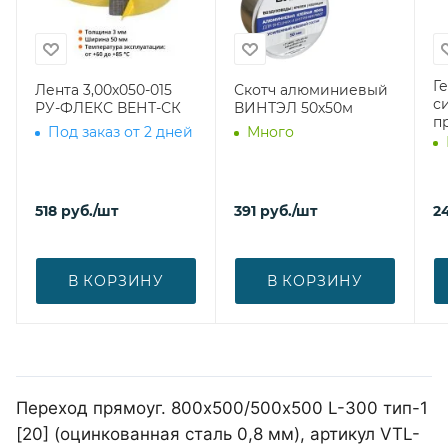
Г
Лента 3,00х050-015
Скотч алюминиевый
с
РУ-ФЛЕКС ВЕНТ-СК
ВИНТЭЛ 50х50м
п
Под заказ от 2 дней
Много
518
руб.
/шт
391
руб.
/шт
2
В КОРЗИНУ
В КОРЗИНУ
Переход прямоуг. 800х500/500х500 L-300 тип-1
[20] (оцинкованная сталь 0,8 мм), артикул VTL-