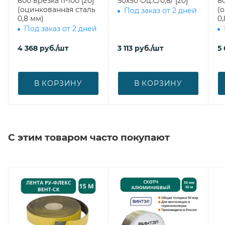
600 врезка l1-100 [20]
50х50 Оц.С/0,8/ [20]
800 врезка
(оцинкованная сталь
(
Под заказ от 2 дней
0,8 мм)
0,
Под заказ от 2 дней
4 368
руб.
/шт
3 113
руб.
/шт
5 
В КОРЗИНУ
В КОРЗИНУ
С этим товаром часто покупают