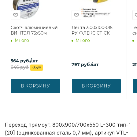
Скотч алюминиевый
Лента 3,00х100-015
Г
ВИНТЭЛ 75х50м
РУ-ФЛЕКС СТ-СК
с
Много
Много
564
руб.
/шт
797
руб.
/шт
21
846
руб.
-
33
%
В КОРЗИНУ
В КОРЗИНУ
Переход прямоуг. 800х900/700х550 L-300 тип-1
[20] (оцинкованная сталь 0,7 мм), артикул VTL-