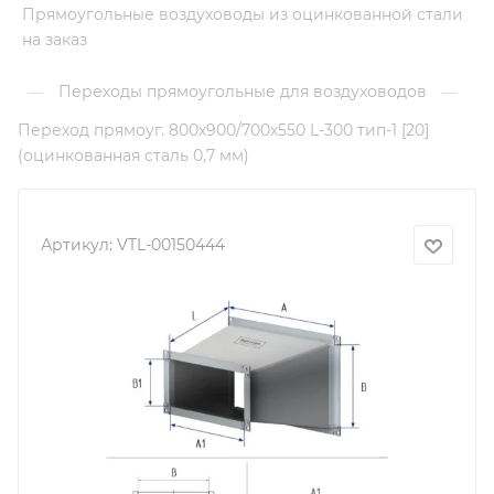
Прямоугольные воздуховоды из оцинкованной стали
на заказ
Переходы прямоугольные для воздуховодов
—
—
Переход прямоуг. 800х900/700х550 L-300 тип-1 [20]
(оцинкованная сталь 0,7 мм)
Артикул:
VTL-00150444