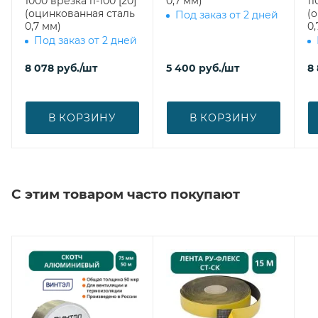
1000 врезка l1-100 [20]
0,7 мм)
1100 врезк
(оцинкованная сталь
(
Под заказ от 2 дней
0,7 мм)
0,
Под заказ от 2 дней
8 078
руб.
/шт
5 400
руб.
/шт
8 
В КОРЗИНУ
В КОРЗИНУ
С этим товаром часто покупают