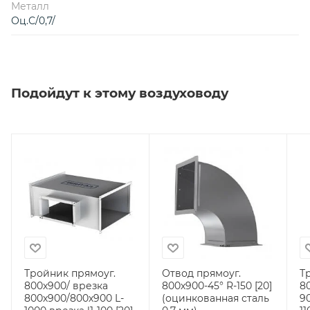
Металл
Оц.С/0,7/
Подойдут к этому воздуховоду
Тройник прямоуг.
Отвод прямоуг.
Т
800х900/ врезка
800х900-45° R-150 [20]
8
800х900/800х900 L-
(оцинкованная сталь
9