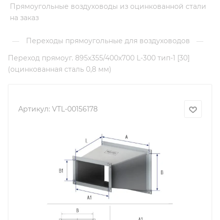
Прямоугольные воздуховоды из оцинкованной стали
на заказ
Переходы прямоугольные для воздуховодов
—
—
Переход прямоуг. 895х355/400х700 L-300 тип-1 [30]
(оцинкованная сталь 0,8 мм)
Артикул:
VTL-00156178