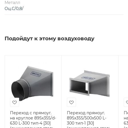
Металл
Оц.С/0,8/
Подойдут к этому воздуховоду
Переход с прямоуг.
Переход прямоуг.
П
на круглое 895х355/d-
895х355/500х500 L-
н
630 L-300 тип-4 [30]
300 тип-1 [30]
63