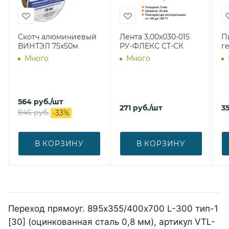
Скотч алюминиевый
Лента 3,00х030-015
П
ВИНТЭЛ 75х50м
РУ-ФЛЕКС СТ-СК
г
Много
Много
564
руб.
/шт
271
руб.
/шт
3
846
руб.
-
33
%
В КОРЗИНУ
В КОРЗИНУ
Переход прямоуг. 895х355/400х700 L-300 тип-1
[30] (оцинкованная сталь 0,8 мм), артикул VTL-