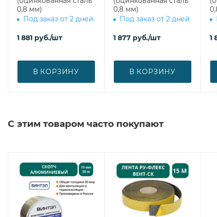
(оцинкованная сталь
(оцинкованная сталь
(
0,8 мм)
0,8 мм)
0,
Под заказ от 2 дней
Под заказ от 2 дней
1 881
руб.
/шт
1 877
руб.
/шт
1 
В КОРЗИНУ
В КОРЗИНУ
С этим товаром часто покупают