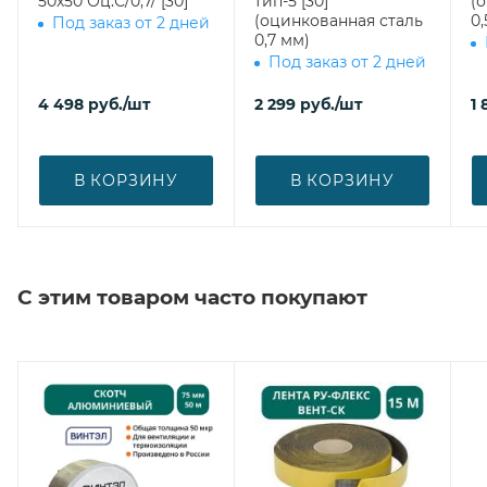
50х50 Оц.С/0,7/ [30]
тип-5 [30]
(
(оцинкованная сталь
0,
Под заказ от 2 дней
0,7 мм)
Под заказ от 2 дней
4 498
руб.
/шт
2 299
руб.
/шт
1 
В КОРЗИНУ
В КОРЗИНУ
С этим товаром часто покупают