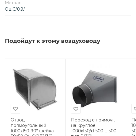
Металл
Оц.С/0,9/
Подойдут к этому воздуховоду
Отвод
Переход с прямоуг.
П
прямоугольный
на круглое
10
1000х150-90° шейка
1000х150/d-500 L-500
50