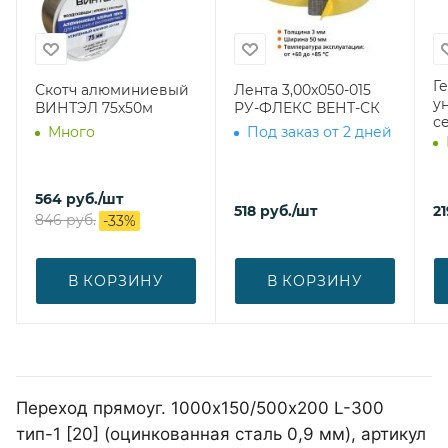
Г
Скотч алюминиевый
Лента 3,00х050-015
у
ВИНТЭЛ 75х50м
РУ-ФЛЕКС ВЕНТ-СК
с
Много
Под заказ от 2 дней
564
руб.
/шт
518
руб.
/шт
21
846
руб.
-
33
%
В КОРЗИНУ
В КОРЗИНУ
Переход прямоуг. 1000х150/500х200 L-300
тип-1 [20] (оцинкованная сталь 0,9 мм), артикул