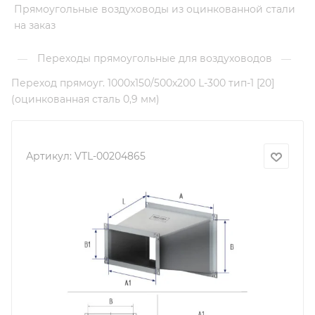
Прямоугольные воздуховоды из оцинкованной стали
на заказ
Переходы прямоугольные для воздуховодов
—
—
Переход прямоуг. 1000х150/500х200 L-300 тип-1 [20]
(оцинкованная сталь 0,9 мм)
Артикул:
VTL-00204865