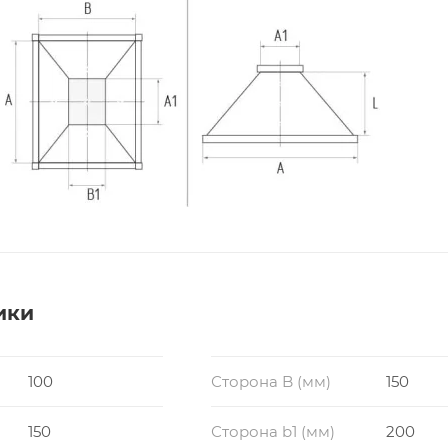
ики
100
Сторона B (мм)
150
150
Сторона b1 (мм)
200