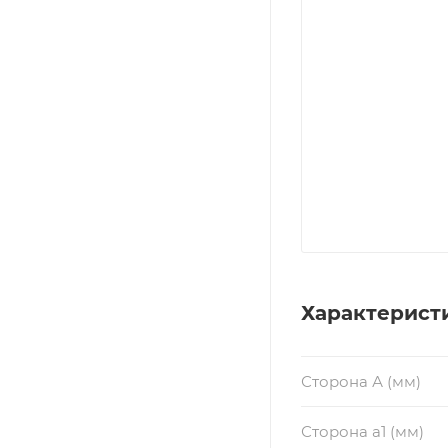
Характерист
Сторона А (мм)
Сторона a1 (мм)