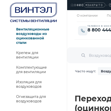
ОФИС
›
ЛЮБЕ
ЗАКРЫТО
О компании
По
ТЕЛЕФОН В МОС
Вентиляционные
8 800 444
воздуховоды из
оцинкованной
стали
Крепеж для
вентиляции
Комплектующие
Часто ищут:
Возду
для вентиляции
Изоляция для
воздуховодов
Переход 
Огнезащита для
воздуховодов
(оцинко