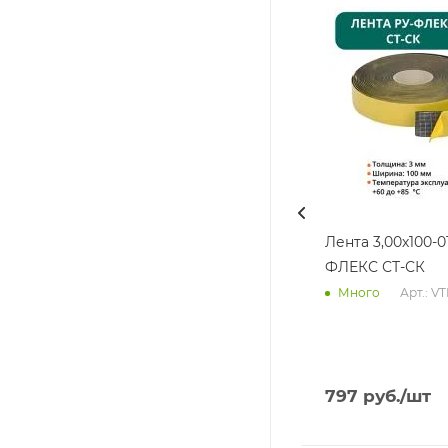
Лента 3,00х100-0
ФЛЕКС СТ-СК
Арт.: V
Много
797
руб.
/шт