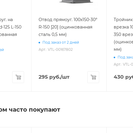
уг. на
Отвод прямоуг. 100х150-30°
Тройник 
-125 L-150
R-150 [20] (оцинкованная
врезка 1
кованная
сталь 0,5 мм)
350 врезка l1-100 [20]
(оцинков
Под заказ от 2 дней
мм)
Арт.: VTL-00167802
ней
Под зака
Арт.: VTL-
295
руб.
/шт
430
ру
ом часто покупают