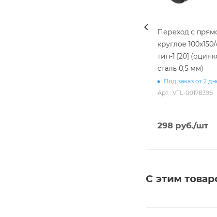
Переход с прямо
круглое 100х150/d
тип-1 [20] (оцин
сталь 0,5 мм)
Под заказ от 2 д
Арт.: VTL-00178396
298
руб.
/шт
С этим товар