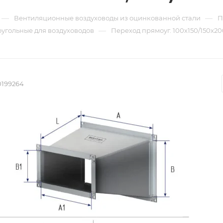
—
—
Вентиляционные воздуховоды из оцинкованной стали
П
—
угольные для воздуховодов
Переход прямоуг. 100х150/150х200
0199264