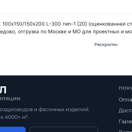
 100х150/150х200 L-300 тип-1 [20] (оцинкованная с
дово, отгрузка по Москве и МО для проектных и м
Раскрыть
Л
ПОК
ИЛЯЦИИ
Опла
оздуховодов и фасонных изделий.
Дост
х 4000+ м².
Гара