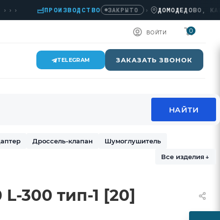
ПРОИЗВОДСТВО
›
ДОМОДЕДОВО, КАШИРСК
ЗАКРЫТО
0
ВОЙТИ
ЗАКАЗАТЬ ЗВОНОК
TELEGRAM
аптер
Дроссель-клапан
Шумоглушитель
Все изделия
↓
L-300 тип-1 [20]