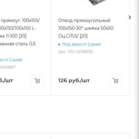
прямоуг. 100х150/
Отвод прямоугольный
00х150/100х150 L-
100х150-30° шейка 50х50
Оц.С/0,5/ [20]
анная сталь 0,5
Под заказ от 2 дней
Арт.: VTL-00196105
А
з от 2 дней
00149907
б.
/шт
126
руб.
/шт