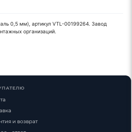
таль 0,5 мм), артикул VTL-00199264. Завод
онтажных организаций.
УПАТЕЛЮ
та
авка
нтия и возврат