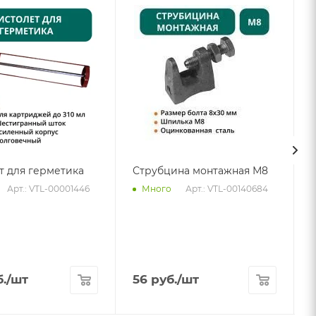
т для герметика
Струбцина монтажная М8
Арт.: VTL-00001446
Арт.: VTL-00140684
Много
.
/шт
56
руб.
/шт