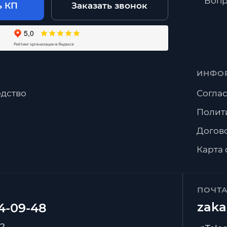
Вопр
ь КП
Заказать звонок
ИНФО
дство
Соглас
Полит
Догов
Карта 
ПОЧТ
zaka
92