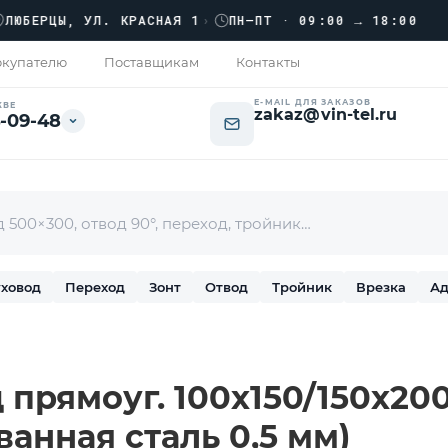
›››
РЦЫ, УЛ. КРАСНАЯ 1
›
ПН–ПТ · 09:00 → 18:00
купателю
Поставщикам
Контакты
E-MAIL ДЛЯ ЗАКАЗОВ
КВЕ
zakaz@vin-tel.ru
-09-48
ховод
Переход
Зонт
Отвод
Тройник
Врезка
Ад
прямоуг. 100х150/150х200 
ванная сталь 0,5 мм)