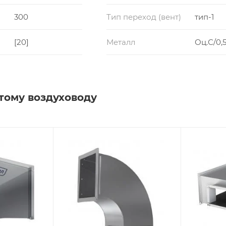
300
Тип переход (вент)
тип-1
[20]
Металл
Оц.С/0,5
тому воздуховоду