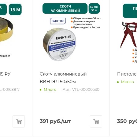
15 РУ-
Скотч алюминиевый
Пистоле
ВИНТЭЛ 50х50м
Много
TL-00168817
Арт.: VTL-00000530
Много
391
руб.
/шт
350
руб