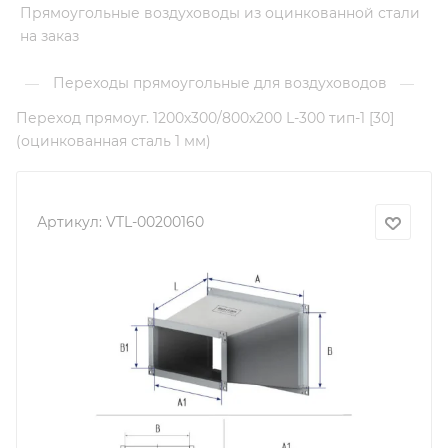
Прямоугольные воздуховоды из оцинкованной стали
на заказ
Переходы прямоугольные для воздуховодов
—
—
Переход прямоуг. 1200х300/800х200 L-300 тип-1 [30]
(оцинкованная сталь 1 мм)
Артикул:
VTL-00200160