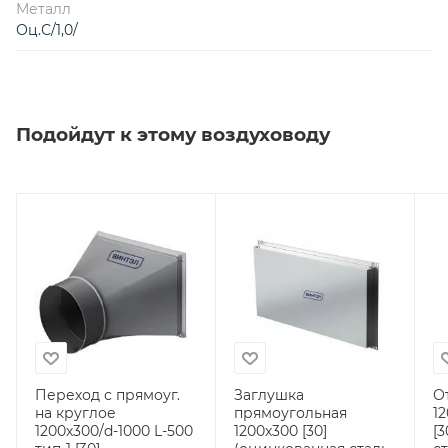
Металл
Оц.С/1,0/
Подойдут к этому воздуховоду
Переход с прямоуг.
Заглушка
О
на круглое
прямоугольная
12
1200х300/d-1000 L-500
1200х300 [30]
[