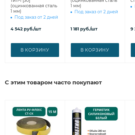
тип-1 [30]
(оцинкованная сталь
ст
(оцинкованная сталь
1 мм)
1 мм)
Под заказ от 2 дней
Под заказ от 2 дней
4 542
руб.
/шт
1 181
руб.
/шт
9
В КОРЗИНУ
В КОРЗИНУ
С этим товаром часто покупают