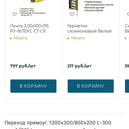
Лента 3,00х100-015
Герметик
С
РУ-ФЛЕКС СТ-СК
силиконовый белый
В
Много
Много
797
руб.
/шт
217
руб.
/шт
39
В КОРЗИНУ
В КОРЗИНУ
Переход прямоуг. 1200х300/800х200 L-300