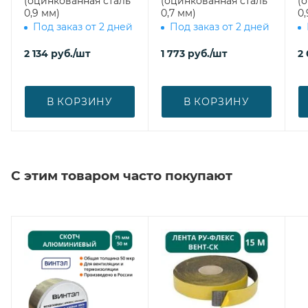
(оцинкованная сталь
(оцинкованная сталь
(
0,9 мм)
0,7 мм)
0,
Под заказ от 2 дней
Под заказ от 2 дней
2 134
руб.
/шт
1 773
руб.
/шт
2
В КОРЗИНУ
В КОРЗИНУ
С этим товаром часто покупают