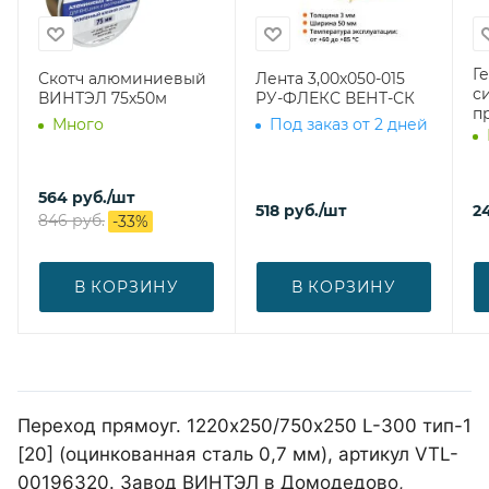
Г
Скотч алюминиевый
Лента 3,00х050-015
с
ВИНТЭЛ 75х50м
РУ-ФЛЕКС ВЕНТ-СК
п
Много
Под заказ от 2 дней
564
руб.
/шт
518
руб.
/шт
2
846
руб.
-
33
%
В КОРЗИНУ
В КОРЗИНУ
Переход прямоуг. 1220х250/750х250 L-300 тип-1
[20] (оцинкованная сталь 0,7 мм), артикул VTL-
00196320. Завод ВИНТЭЛ в Домодедово,