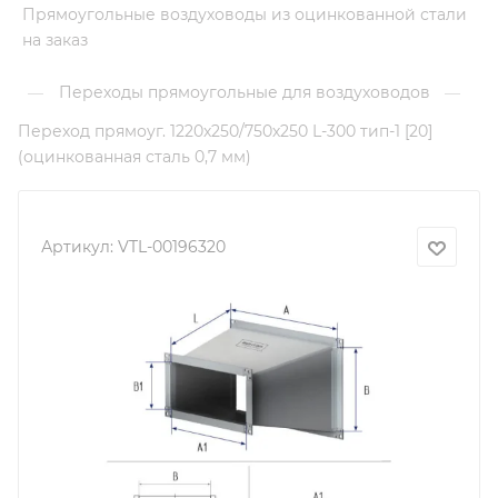
Прямоугольные воздуховоды из оцинкованной стали
на заказ
Переходы прямоугольные для воздуховодов
—
—
Переход прямоуг. 1220х250/750х250 L-300 тип-1 [20]
(оцинкованная сталь 0,7 мм)
Артикул:
VTL-00196320