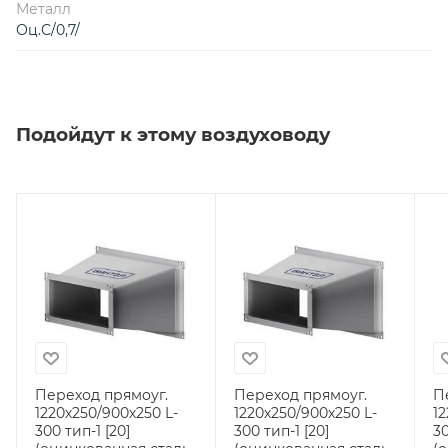
Металл
Оц.С/0,7/
Подойдут к этому воздуховоду
Переход прямоуг.
Переход прямоуг.
П
1220х250/900х250 L-
1220х250/900х250 L-
12
300 тип-1 [20]
300 тип-1 [20]
30