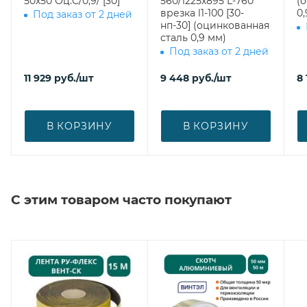
50х50 Оц.С/0,9/ [30]
560/1225х895 L-760
(
врезка l1-100 [30-
0,
Под заказ от 2 дней
нп-30] (оцинкованная
сталь 0,9 мм)
Под заказ от 2 дней
11 929
руб.
/шт
9 448
руб.
/шт
8 
В КОРЗИНУ
В КОРЗИНУ
С этим товаром часто покупают