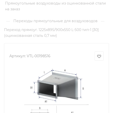
Прямоугольные воздуховоды из оцинкованной стали
на заказ
Переходы прямоугольные для воздуховодов
—
—
Переход прямоуг. 1225х895/900х550 L-500 тип-1 [30]
(оцинкованная сталь 0,7 мм)
Артикул:
VTL-00198516