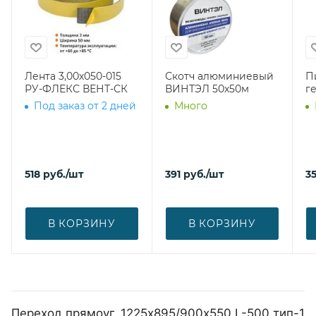
Лента 3,00х050-015
Скотч алюминиевый
П
РУ-ФЛЕКС ВЕНТ-СК
ВИНТЭЛ 50х50м
г
Под заказ от 2 дней
Много
518
руб.
/шт
391
руб.
/шт
3
В КОРЗИНУ
В КОРЗИНУ
Переход прямоуг. 1225х895/900х550 L-500 тип-1