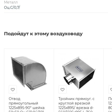
Металл
Оц.С/0,7/
Подойдут к этому воздуховоду
Отвод
Тройник прямоуг. с
П
прямоугольный
круглой врезкой
12
1225х895-90° шейка
1225х895/ врезка d-
80