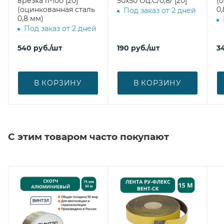
врезка l1-100 [20]
50х50 Оц.С/0,8/ [20]
(
(оцинкованная сталь
0,
Под заказ от 2 дней
0,8 мм)
Под заказ от 2 дней
540
руб.
/шт
190
руб.
/шт
3
В КОРЗИНУ
В КОРЗИНУ
С этим товаром часто покупают