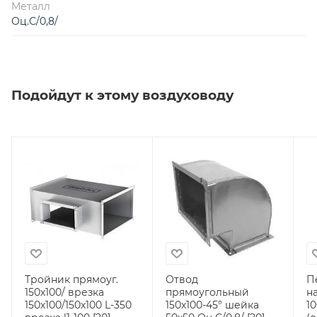
Металл
Оц.С/0,8/
Подойдут к этому воздуховоду
Тройник прямоуг.
Отвод
П
150х100/ врезка
прямоугольный
на
150х100/150х100 L-350
150х100-45° шейка
10