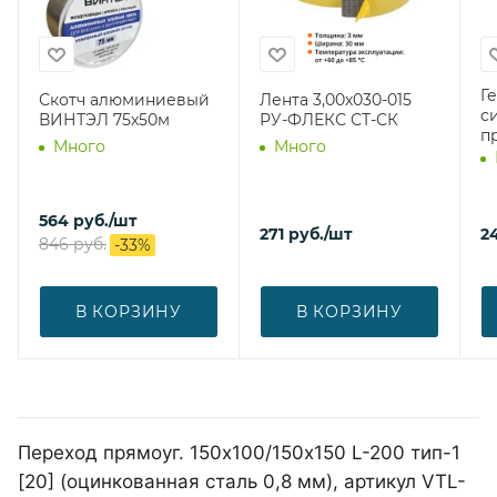
Г
Скотч алюминиевый
Лента 3,00х030-015
с
ВИНТЭЛ 75х50м
РУ-ФЛЕКС СТ-СК
п
Много
Много
564
руб.
/шт
271
руб.
/шт
2
846
руб.
-
33
%
В КОРЗИНУ
В КОРЗИНУ
Переход прямоуг. 150х100/150х150 L-200 тип-1
[20] (оцинкованная сталь 0,8 мм), артикул VTL-