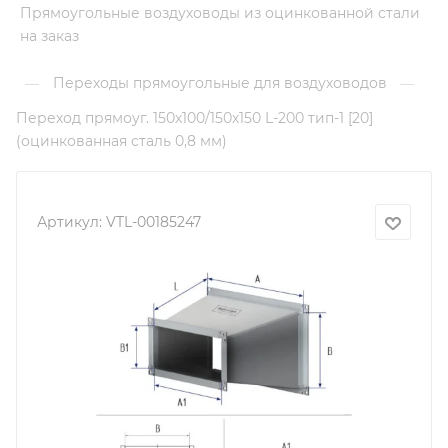
Прямоугольные воздуховоды из оцинкованной стали
на заказ
Переходы прямоугольные для воздуховодов
—
—
Переход прямоуг. 150х100/150х150 L-200 тип-1 [20]
(оцинкованная сталь 0,8 мм)
Артикул:
VTL-00185247