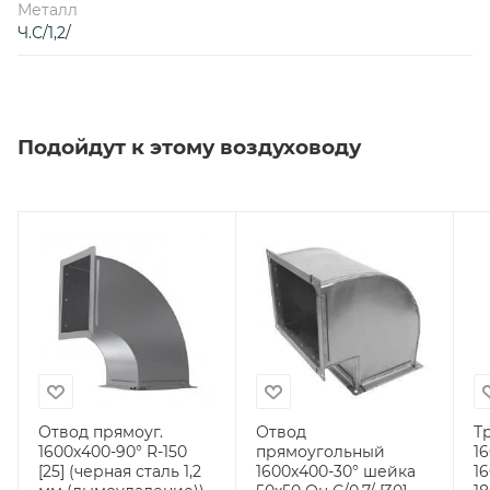
Металл
Ч.С/1,2/
Подойдут к этому воздуховоду
Отвод прямоуг.
Отвод
Т
1600х400-90° R-150
прямоугольный
1
[25] (черная сталь 1,2
1600х400-30° шейка
1