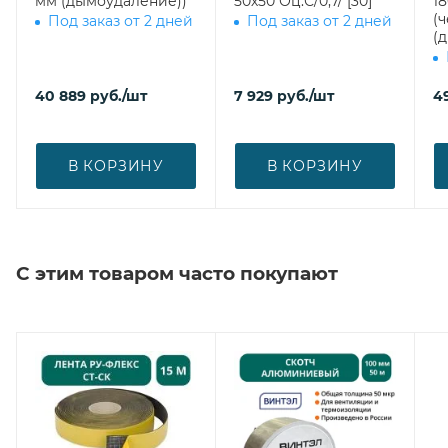
мм (дымоудаление))
50х50 Оц.С/0,7/ [30]
1800 врез
(ч
Под заказ от 2 дней
Под заказ от 2 дней
(
40 889
руб.
/шт
7 929
руб.
/шт
4
В КОРЗИНУ
В КОРЗИНУ
С этим товаром часто покупают