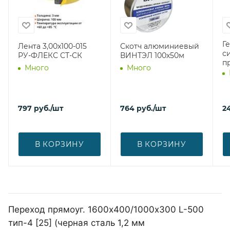
Г
Лента 3,00х100-015
Скотч алюминиевый
с
РУ-ФЛЕКС СТ-СК
ВИНТЭЛ 100х50м
п
Много
Много
797
руб.
/шт
764
руб.
/шт
2
В КОРЗИНУ
В КОРЗИНУ
Переход прямоуг. 1600х400/1000х300 L-500
тип-4 [25] (черная сталь 1,2 мм