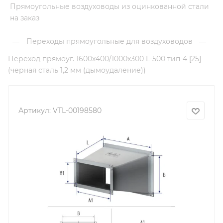
Прямоугольные воздуховоды из оцинкованной стали
на заказ
Переходы прямоугольные для воздуховодов
—
—
Переход прямоуг. 1600х400/1000х300 L-500 тип-4 [25]
(черная сталь 1,2 мм (дымоудаление))
Артикул:
VTL-00198580