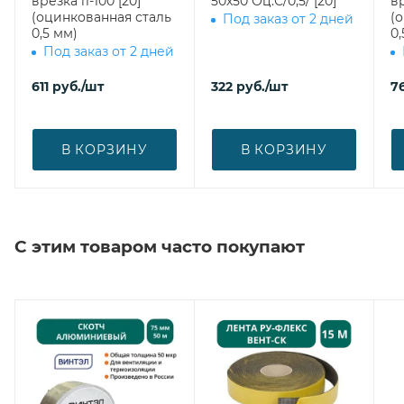
врезка l1-100 [20]
50х50 Оц.С/0,5/ [20]
вр
(оцинкованная сталь
(
Под заказ от 2 дней
0,5 мм)
0,
Под заказ от 2 дней
611
руб.
/шт
322
руб.
/шт
7
В КОРЗИНУ
В КОРЗИНУ
С этим товаром часто покупают