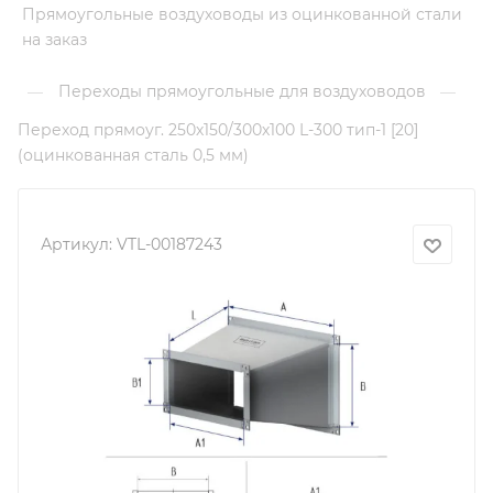
Прямоугольные воздуховоды из оцинкованной стали
на заказ
Переходы прямоугольные для воздуховодов
—
—
Переход прямоуг. 250х150/300х100 L-300 тип-1 [20]
(оцинкованная сталь 0,5 мм)
Артикул:
VTL-00187243