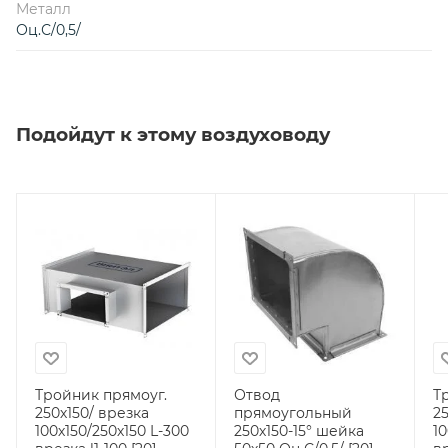
Металл
Оц.С/0,5/
Подойдут к этому воздуховоду
Тройник прямоуг.
Отвод
Т
250х150/ врезка
прямоугольный
2
100х150/250х150 L-300
250х150-15° шейка
10