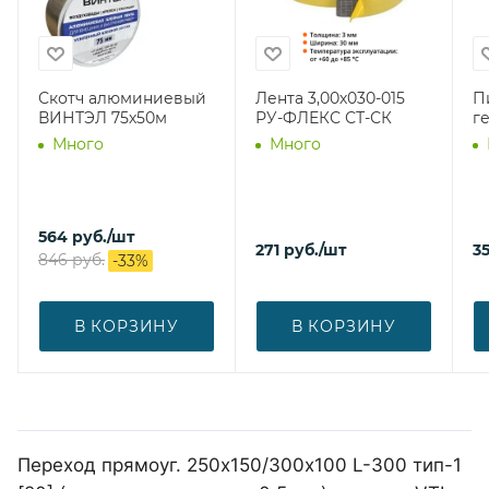
Скотч алюминиевый
Лента 3,00х030-015
П
ВИНТЭЛ 75х50м
РУ-ФЛЕКС СТ-СК
г
Много
Много
564
руб.
/шт
271
руб.
/шт
3
846
руб.
-
33
%
В КОРЗИНУ
В КОРЗИНУ
Переход прямоуг. 250х150/300х100 L-300 тип-1