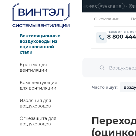
ОФИС
›
ЛЮБЕР
ЗАКРЫТО
О компании
По
ТЕЛЕФОН В МОС
Вентиляционные
8 800 444
воздуховоды из
оцинкованной
стали
Крепеж для
вентиляции
Комплектующие
Часто ищут:
Возду
для вентиляции
Изоляция для
воздуховодов
Переход 
Огнезащита для
воздуховодов
(оцинко