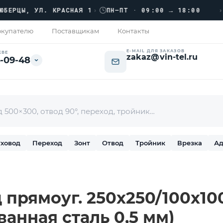
›››
ЦЫ, УЛ. КРАСНАЯ 1
›
ПН–ПТ · 09:00 → 18:00
купателю
Поставщикам
Контакты
E-MAIL ДЛЯ ЗАКАЗОВ
КВЕ
zakaz@vin-tel.ru
-09-48
ховод
Переход
Зонт
Отвод
Тройник
Врезка
Ад
прямоуг. 250х250/100х100 
ванная сталь 0,5 мм)