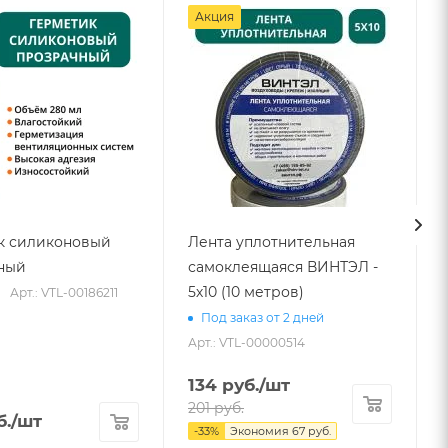
Акция
к силиконовый
Лента уплотнительная
ный
самоклеящаяся ВИНТЭЛ -
5х10 (10 метров)
Арт.: VTL-00186211
Под заказ от 2 дней
Арт.: VTL-00000514
134
руб.
/шт
201
руб.
б.
/шт
-
33
%
Экономия
67
руб.