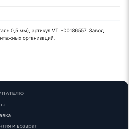
таль 0,5 мм), артикул VTL-00186557. Завод
онтажных организаций.
УПАТЕЛЮ
та
авка
нтия и возврат