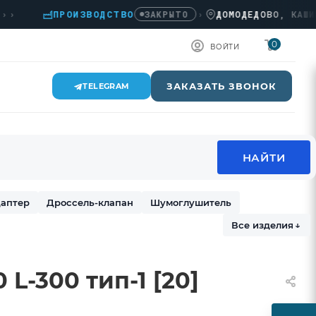
ПРОИЗВОДСТВО
›
ДОМОДЕДОВО, КАШИРСКО
ЗАКРЫТО
0
ВОЙТИ
ЗАКАЗАТЬ ЗВОНОК
TELEGRAM
аптер
Дроссель-клапан
Шумоглушитель
Все изделия
↓
L-300 тип-1 [20]