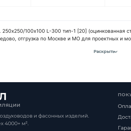
 250х250/100х100 L-300 тип-1 [20] (оцинкованная с
дово, отгрузка по Москве и МО для проектных и м
Раскрыть
Л
ПОК
ИЛЯЦИИ
Опла
оздуховодов и фасонных изделий.
Дост
х 4000+ м².
Гара