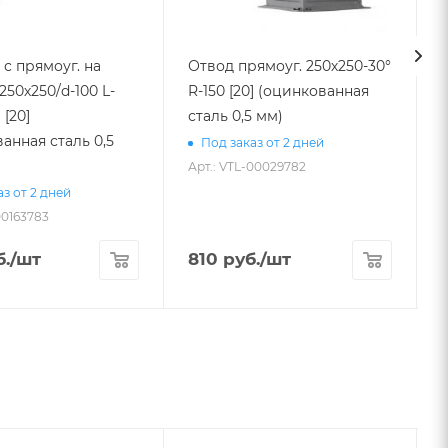
с прямоуг. на
Отвод прямоуг. 250х250-30°
250х250/d-100 L-
R-150 [20] (оцинкованная
 [20]
сталь 0,5 мм)
350 в
анная сталь 0,5
Под заказ от 2 дней
Арт.: VTL-00029782
з от 2 дней
00163783
А
.
/шт
810
руб.
/шт