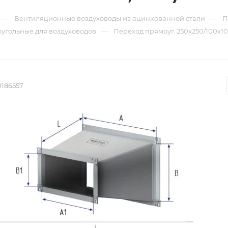
—
—
Вентиляционные воздуховоды из оцинкованной стали
П
—
угольные для воздуховодов
Переход прямоуг. 250х250/100х100
0186557