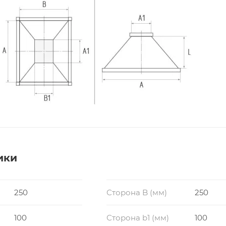
ики
250
Сторона B (мм)
250
100
Сторона b1 (мм)
100