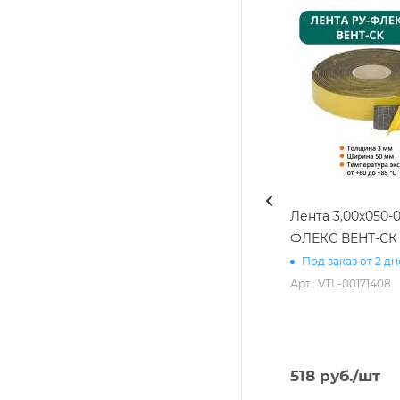
Лента 3,00х050-0
ФЛЕКС ВЕНТ-СК
Под заказ от 2 д
Арт.: VTL-00171408
518
руб.
/шт