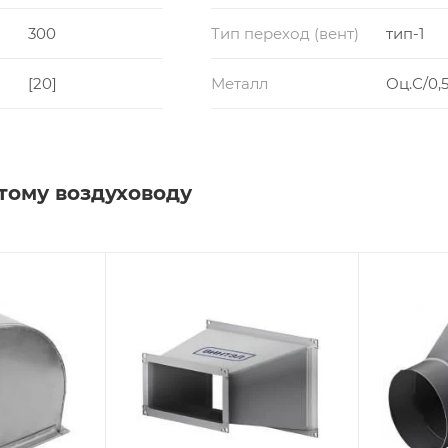
300
Тип переход (вент)
тип-1
[20]
Металл
Оц.С/0,5
тому воздуховоду