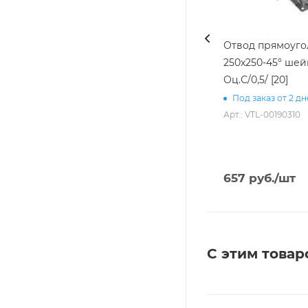
Отвод прямоуг
250х250-45° шейк
Оц.С/0,5/ [20]
Под заказ от 2 д
Арт.: VTL-00190310
657
руб.
/шт
С этим товар