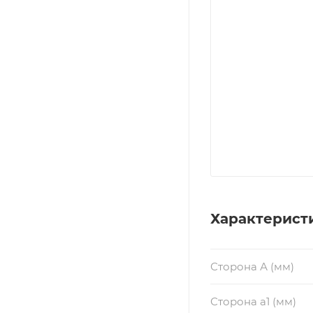
Характерист
Сторона А (мм)
Сторона a1 (мм)