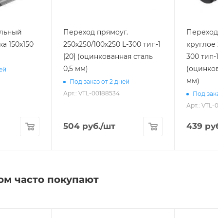
ольный
Переход прямоуг.
Переход 
а 150х150
250х250/100х250 L-300 тип-1
круглое 
[20] (оцинкованная сталь
300 тип-1
0,5 мм)
(оцинков
ней
мм)
Под заказ от 2 дней
Арт.: VTL-00188534
Под зака
Арт.: VTL-
504
руб.
/шт
439
руб
ом часто покупают