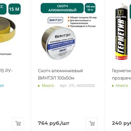
15 РУ-
Скотч алюминиевый
Гермети
ВИНТЭЛ 100х50м
прозрач
Арт.: VTL-00000532
ней
Много
Много
764
руб.
/шт
240
ру