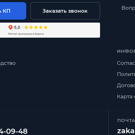
Вопр
ь КП
Заказать звонок
ИНФО
дство
Соглас
Полит
Догов
Карта 
ПОЧТ
zaka